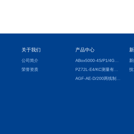
关于我们
产品中心
新
公司简介
ABox5000-4S/P1/4GABox-5000数据采集箱
新
荣誉资质
PZ72L-E4/KC测量有功电能（EPI/EPE）嵌入式电表
技
AGF-AE-D/200两线制光伏防逆流监测电表