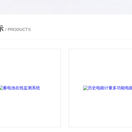
示
/ PRODUCTS