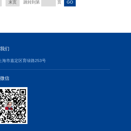
末页
跳转到第
页
我们
上海市嘉定区育绿路253号
微信