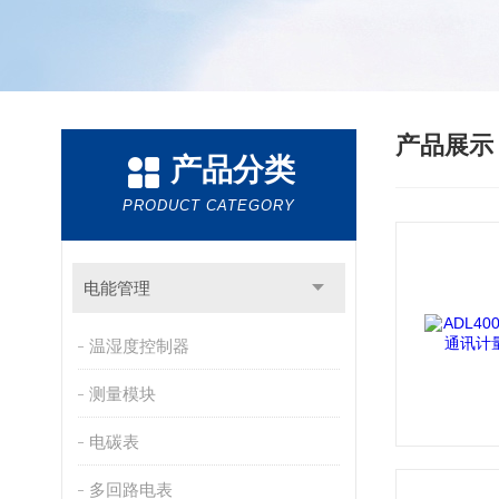
产品展
产品分类
PRODUCT CATEGORY
电能管理
温湿度控制器
测量模块
电碳表
多回路电表