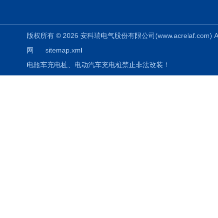
版权所有 © 2026 安科瑞电气股份有限公司(www.acrelaf.com) All
网
sitemap.xml
电瓶车充电桩、电动汽车充电桩禁止非法改装！