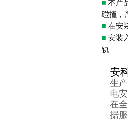
■
本产
碰撞，
■
在安
■
安装
轨
安
生产
电安
在全
据服