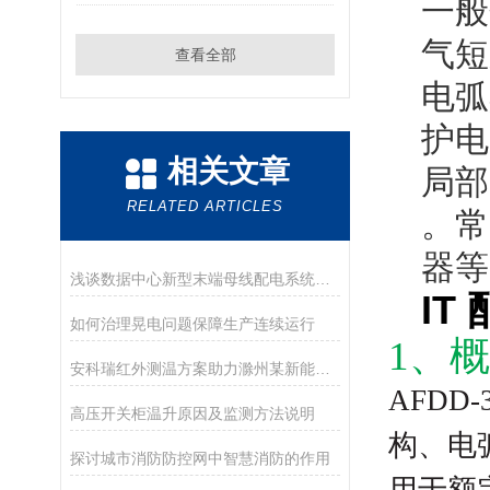
一般
气短
查看全部
电弧
护电
相关文章
局部
RELATED ARTICLES
。常
器等
浅谈数据中心新型末端母线配电系统方案
I
如何治理晃电问题保障生产连续运行
1、
安科瑞红外测温方案助力滁州某新能源光伏产业工厂安全用电讨论
AFD
高压开关柜温升原因及监测方法说明
构、电
探讨城市消防防控网中智慧消防的作用