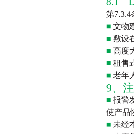
8.1
第7.
■
文物
■
敷设
■
高度
■
租售
■
老年
9、
■
报警
使产品
■
未经