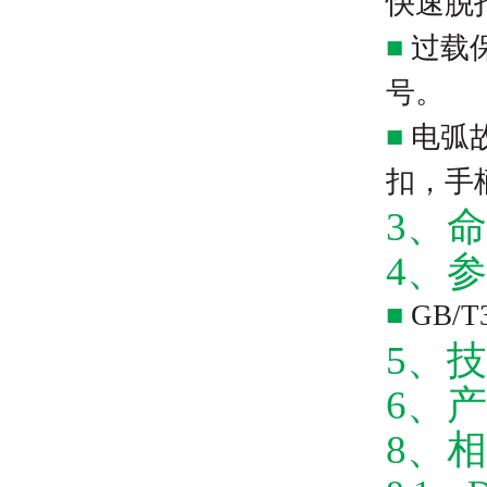
快速脱
■
过载
号。
■
电弧
扣，手
3、
4、
■
GB/
5、
6、
8、