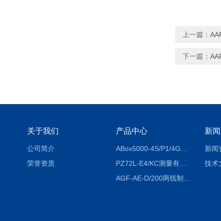
上一篇：
A
下一篇：
A
关于我们
产品中心
新闻
公司简介
ABox5000-4S/P1/4GABox-5000数据采集箱
新闻
荣誉资质
PZ72L-E4/KC测量有功电能（EPI/EPE）嵌入式电表
技术
AGF-AE-D/200两线制光伏防逆流监测电表