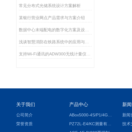
常见分布式光储系统设计方案解析
某银行营业网点产品需求与方案介绍
数据中心末端配电的数字化方案及设备选型
浅谈智慧消防在铁路系统中的应用与发展
支持Wi-Fi通讯的ADW300无线计量仪表介绍
关于我们
产品中心
新闻
公司简介
ABox5000-4S/P1/4GABox-5000数据采集箱
新闻
荣誉资质
PZ72L-E4/KC测量有功电能（EPI/EPE）嵌入式电表
技术