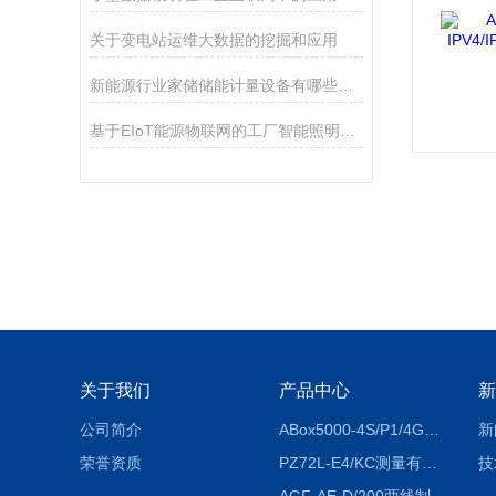
关于变电站运维大数据的挖掘和应用
新能源行业家储储能计量设备有哪些要求
基于EIoT能源物联网的工厂智能照明系统应用改造
关于我们
产品中心
新
公司简介
ABox5000-4S/P1/4GABox-5000数据采集箱
新
荣誉资质
PZ72L-E4/KC测量有功电能（EPI/EPE）嵌入式电表
技