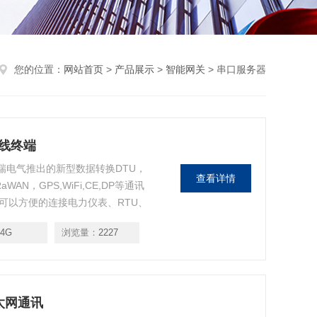
您的位置：
网站首页
>
产品展示
>
智能网关
> 串口服务器
无线终端
科瑞电气推出的新型数据转换DTU，
查看详情
AN，GPS,WiFi,CE,DP等通讯
，可以方便的连接电力仪表、RTU、
配置，就可以完成对MODBUS设备
-4G
浏览量：
2227
以太网通讯