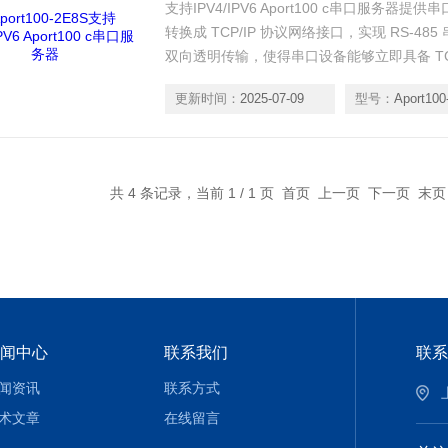
支持IPV4/IPV6 Aport100 c串口服务器提
转换成 TCP/IP 协议网络接口，实现 RS-485
双向透明传输，使得串口设备能够立即具备 TCP
行数据通信，扩展串口设备的通信距离。
更新时间：
2025-07-09
型号：
Aport10
共 4 条记录，当前 1 / 1 页 首页 上一页 下一页 末
闻中心
联系我们
联系
闻资讯
联系方式
术文章
在线留言