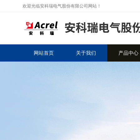
欢迎光临安科瑞电气股份有限公司网站！
网站首页
关于我们
产品中心