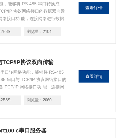
能够将 RS-485 串口转换成
查看详情
与 TCP/IP 协议网络接口的数据双向透
 网络接口功 能，连接网络进行数据
0-2E8S
浏览量：
2104
5与TCP/IP协议双向传输
供串口转网络功能，能够将 RS-485
查看详情
85 串口与 TCP/IP 协议网络接口的
CP/IP 网络接口功 能，连接网
0-2E8S
浏览量：
2060
port100 c串口服务器