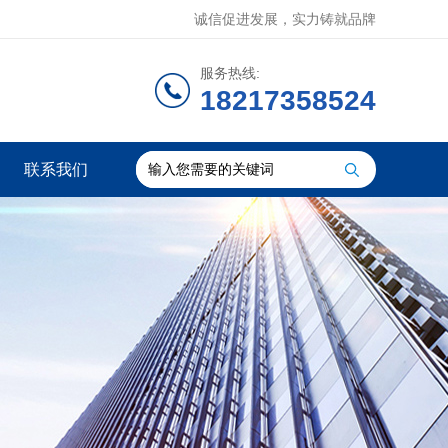
诚信促进发展，实力铸就品牌
服务热线:
18217358524
联系我们