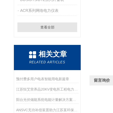
ACR系列网络电力仪表
查看全部
相关文章
RELATED ARTICLES
预付费多用户电表智能用电新篇章
留言询价
江苏恒艾营养品20KV变电所工程电力监控系统 的设计与应用
阳台光伏储能系统电能计量解决方案实现精准自耗统计与合规并网的关键技术
ANSVC无功补偿装置助力江苏某环保能源项目