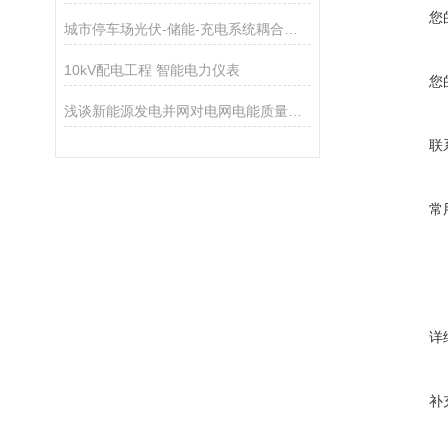
您
城市停车场光伏-储能-充电系统耦合机制与效益分析
10kV配电工程 智能电力仪表
您
浅谈新能源发电并网对电网电能质量的影响及解决方案
联
常
详
补