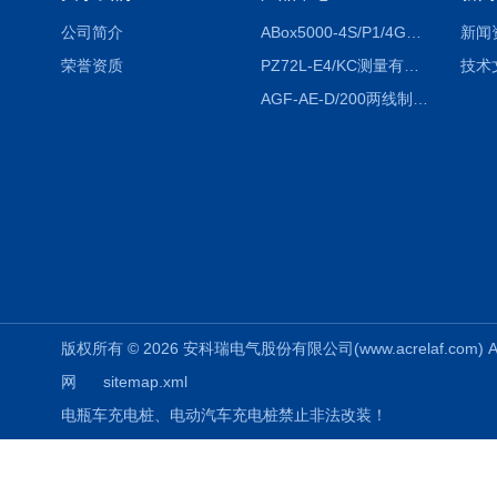
公司简介
ABox5000-4S/P1/4GABox-5000数据采集箱
新闻
荣誉资质
PZ72L-E4/KC测量有功电能（EPI/EPE）嵌入式电表
技术
AGF-AE-D/200两线制光伏防逆流监测电表
版权所有 © 2026 安科瑞电气股份有限公司(www.acrelaf.com) All
网
sitemap.xml
电瓶车充电桩、电动汽车充电桩禁止非法改装！