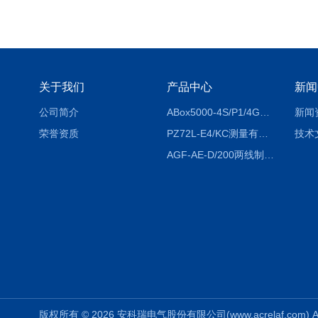
关于我们
产品中心
新闻
公司简介
ABox5000-4S/P1/4GABox-5000数据采集箱
新闻
荣誉资质
PZ72L-E4/KC测量有功电能（EPI/EPE）嵌入式电表
技术
AGF-AE-D/200两线制光伏防逆流监测电表
版权所有 © 2026 安科瑞电气股份有限公司(www.acrelaf.com) All