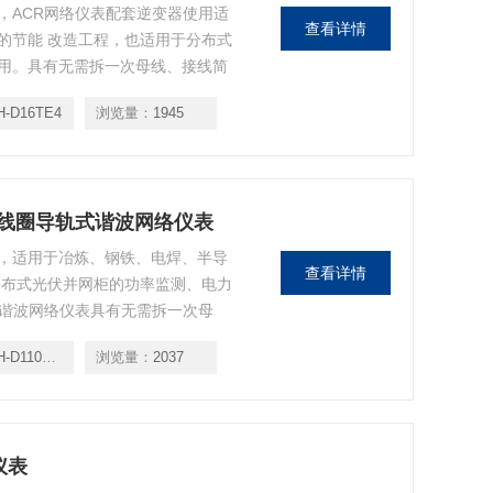
，ACR网络仪表配套逆变器使用适
查看详情
的节能 改造工程，也适用于分布式
用。具有无需拆一次母线、接线简
高效率等特点。
H-D16TE4
浏览量：
1945
置罗氏线圈导轨式谐波网络仪表
，适用于冶炼、钢铁、电焊、半导
查看详情
分布式光伏并网柜的功率监测、电力
式谐波网络仪表具有无需拆一次母
改造成本、提高效率等特点。
D110RE4
浏览量：
2037
仪表