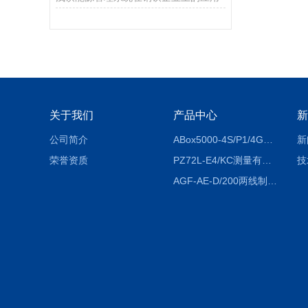
关于我们
产品中心
新
公司简介
ABox5000-4S/P1/4GABox-5000数据采集箱
新
荣誉资质
PZ72L-E4/KC测量有功电能（EPI/EPE）嵌入式电表
技
AGF-AE-D/200两线制光伏防逆流监测电表