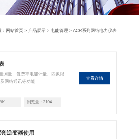
置：
网站首页
>
产品展示
>
电能管理
> ACR系列网络电力仪表
表
量测量、复费率电能计量、四象限
查看详情
以及网络通讯等功能
E/K
浏览量：
2104
表配套逆变器使用