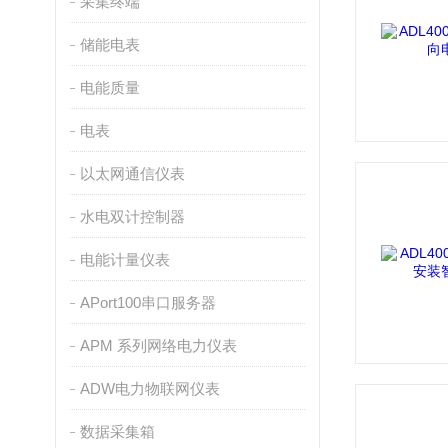
采集终端
储能电表
电能质量
电表
以太网通信仪表
水电双计控制器
电能计量仪表
APort100串口服务器
APM 系列网络电力仪表
ADW电力物联网仪表
数据采集箱