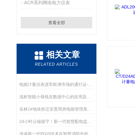
ACR系列网络电力仪表
查看全部
相关文章
RELATED ARTICLES
电能计量仪表进军欧洲市场的通行证--MID 证书
浅析智能小母线在数据中心的应用及监控系统产品选型
岳林1#地块拆迁安置用房电能管理系统的设计与应用
24小时云端值守！新一代智慧配电监控解决方案
浅谈新一代PGIS技术在智慧消防中的创新应用