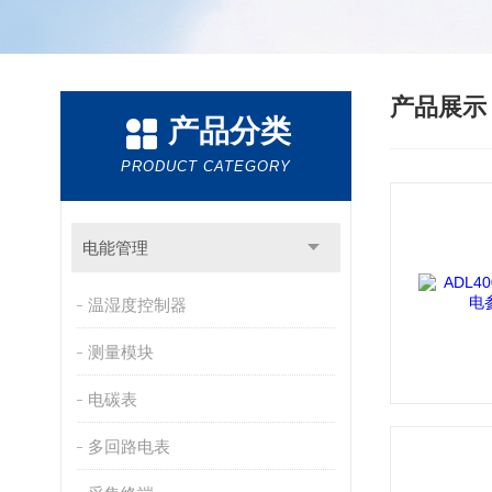
产品展
产品分类
PRODUCT CATEGORY
电能管理
温湿度控制器
测量模块
电碳表
多回路电表