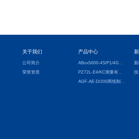
关于我们
产品中心
新
公司简介
ABox5000-4S/P1/4GABox-5000数据采集箱
新
荣誉资质
PZ72L-E4/KC测量有功电能（EPI/EPE）嵌入式电表
技
AGF-AE-D/200两线制光伏防逆流监测电表