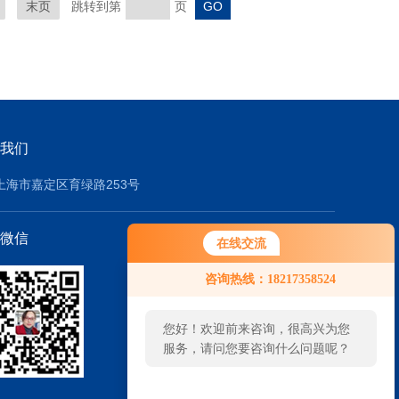
末页
跳转到第
页
我们
上海市嘉定区育绿路253号
微信
在线交流
咨询热线：18217358524
您好！欢迎前来咨询，很高兴为您
服务，请问您要咨询什么问题呢？