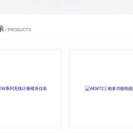
示
/ PRODUCTS