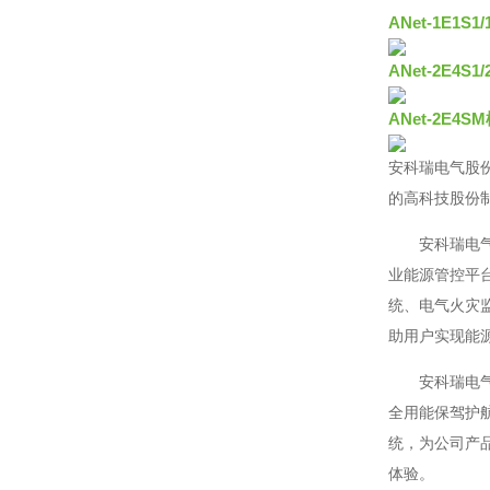
ANet-1E1S
ANet-2E4S
ANet-2E4
安科瑞电气股份
的高科技股份
安科瑞电气提
业能源管控平
统、电气火灾
助用户实现能
安科瑞电气股
全用能保驾护
统，为公司产
体验。