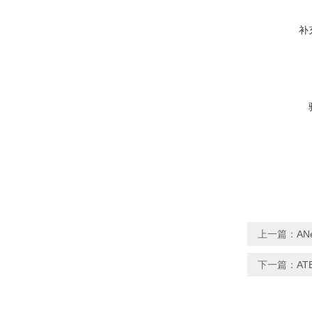
补
上一篇：
AN
下一篇：
A