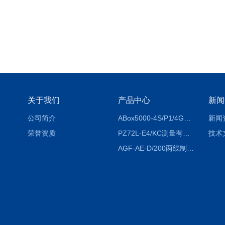
关于我们
产品中心
新闻
公司简介
ABox5000-4S/P1/4GABox-5000数据采集箱
新闻
荣誉资质
PZ72L-E4/KC测量有功电能（EPI/EPE）嵌入式电表
技术
AGF-AE-D/200两线制光伏防逆流监测电表