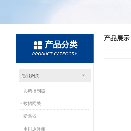
产品展
产品分类
PRODUCT CATEGORY
智能网关
协调控制器
数据网关
断路器
串口服务器