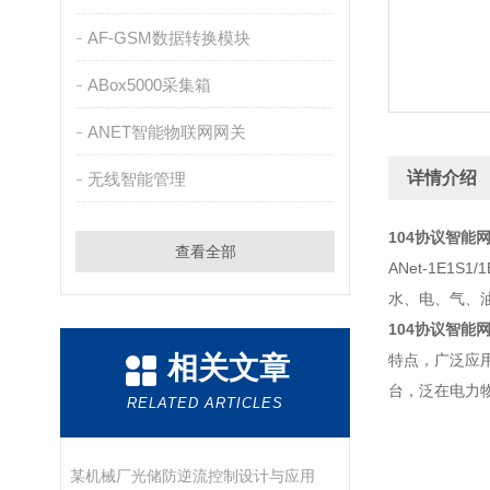
AF-GSM数据转换模块
ABox5000采集箱
ANET智能物联网网关
详情介绍
无线智能管理
104协议智能
查看全部
ANet-1E
水、电、气、
104协议智能
相关文章
特点，广泛应
台，泛在电力
RELATED ARTICLES
某机械厂光储防逆流控制设计与应用