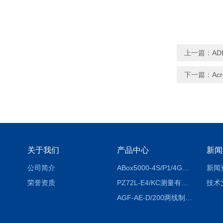
上一篇：
A
下一篇：
Ac
关于我们
产品中心
新闻
公司简介
ABox5000-4S/P1/4GABox-5000数据采集箱
新闻
荣誉资质
PZ72L-E4/KC测量有功电能（EPI/EPE）嵌入式电表
技术
AGF-AE-D/200两线制光伏防逆流监测电表