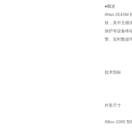
●概述
ANet-2E
块，其中主模块
保护等设备终端
警、实时数据
技术指标
外形尺寸
ABox-1000