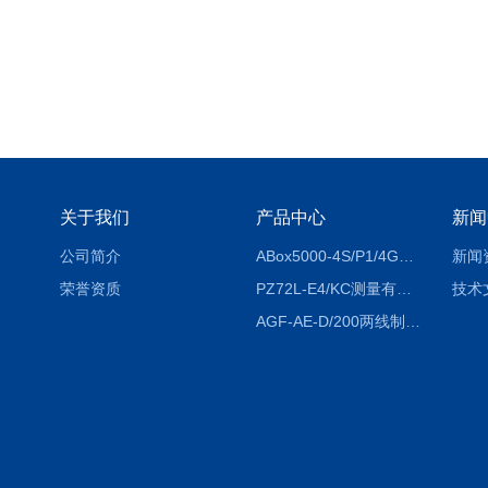
关于我们
产品中心
新闻
公司简介
ABox5000-4S/P1/4GABox-5000数据采集箱
新闻
荣誉资质
PZ72L-E4/KC测量有功电能（EPI/EPE）嵌入式电表
技术
AGF-AE-D/200两线制光伏防逆流监测电表