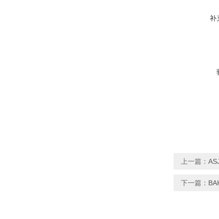
补
上一篇：
AS
下一篇：
BA