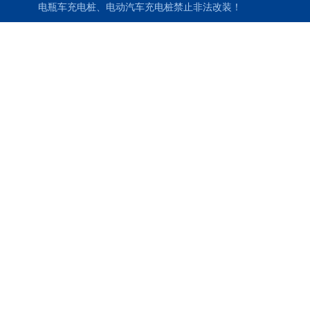
电瓶车充电桩、电动汽车充电桩禁止非法改装！