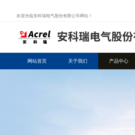
欢迎光临安科瑞电气股份有限公司网站！
网站首页
关于我们
产品中心