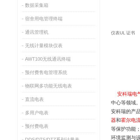
数据采集箱
宿舍用电管理终端
通讯管理机
仪表UL 证书
无线计量模块仪表
AWT100无线通讯终端
预付费售电管理系统
物联网多功能无线电表
安科瑞电气
直流电表
中心等领域
安科瑞的产
多用户电表
器
和
霍尔电
预付费电表
等保护功能
环境监测与设
DDS/DTS/DTZ系列计量表