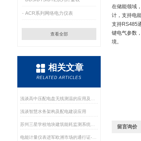
在储能领域
ACR系列网络电力仪表
计，支持电
支持RS48
键电气参数
查看全部
境。‌
相关文章
RELATED ARTICLES
浅谈高中压配电盘无线测温的应用及产品选型
浅谈智慧水务架构及配电建设应用
苏州三星学校地块建筑能耗监测系统的应用
留言询价
电能计量仪表进军欧洲市场的通行证--MID 证书