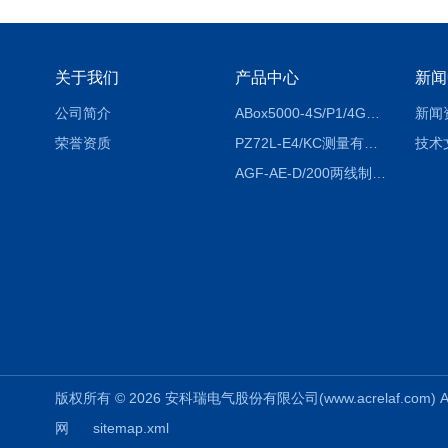
关于我们
产品中心
新闻
公司简介
ABox5000-4S/P1/4GABox-5000数据采集箱
新闻
荣誉资质
PZ72L-E4/KC测量有功电能（EPI/EPE）嵌入式电表
技术
AGF-AE-D/200两线制光伏防逆流监测电表
版权所有 © 2026 安科瑞电气股份有限公司(www.acrelaf.com) All
网
sitemap.xml