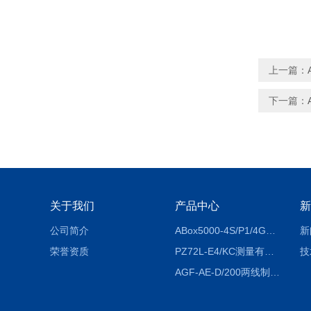
上一篇：
下一篇：
关于我们
产品中心
新
公司简介
ABox5000-4S/P1/4GABox-5000数据采集箱
新
荣誉资质
PZ72L-E4/KC测量有功电能（EPI/EPE）嵌入式电表
技
AGF-AE-D/200两线制光伏防逆流监测电表