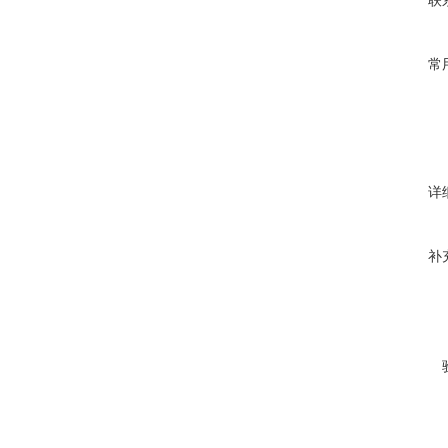
联
常
详
补