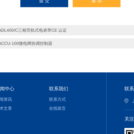
ADL400/C三相导轨式电表带CE 认证
ACCU-100微电网协调控制器
闻中心
联系我们
联系
闻资讯
联系方式
术文章
在线留言
关注