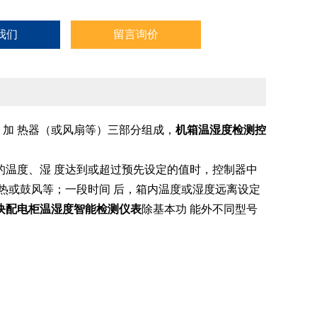
我们
留言询价
、加
热器（或风扇等）三部分组成，
机箱温湿度检测控
的温度、湿
度达到或超过预先设定的值时，控制器中
热或鼓风等；一段时间
后，箱内温度或湿度远离设定
块
配电柜温湿度智能检测仪表
除基本功
能外不同型号