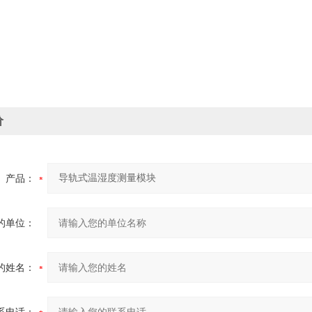
价
产品：
的单位：
的姓名：