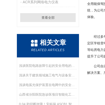
ACR系列网络电力仪表
全用能保驾
统，为公司
体验。
查看全部
经过多年积
相关文章
定区学校变
等站房电力
RELATED ARTICLES
提升了公司
浅谈医院电路故障引起的安全用电的问题及管理对策
公司自20
解决方案、
浅谈关于建筑领域施工电气与设备安全用电问题分析
浅谈电弧光保护装置在电网中的安全应用
山西省汾阳医院急诊医项目智能化工程项目能耗监测系统的研究与应用
0.04 秒切断故障！安科瑞 ASCB1 智能微断：守住工厂电气安全