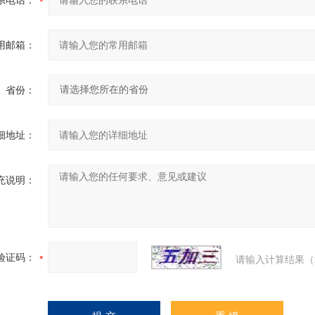
系电话：
用邮箱：
省份：
细地址：
充说明：
验证码：
请输入计算结果（