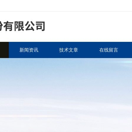
新闻资讯
技术文章
在线留言