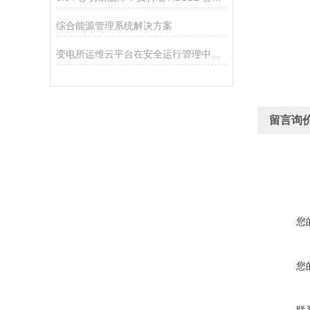
综合能源管理系统解决方案
变电所运维云平台在安全运行管理中的应用
留言询
您
您