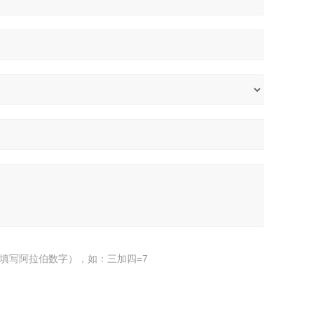
填写阿拉伯数字），如：三加四=7