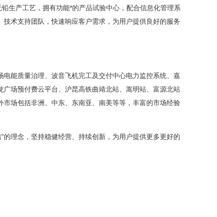
无铅生产工艺，拥有功能*的产品试验中心，配合信息化管理系
、技术支持团队，快速响应客户需求，为用户提供良好的服务
电能质量治理、波音飞机完工及交付中心电力监控系统、嘉
龙广场预付费云平台、沪昆高铁曲靖北站、嵩明站、富源北站
外市场包括非洲、中东、东南亚、南美等等，丰富的市场经验
"的理念，坚持稳健经营、持续创新，为用户提供更多更好的