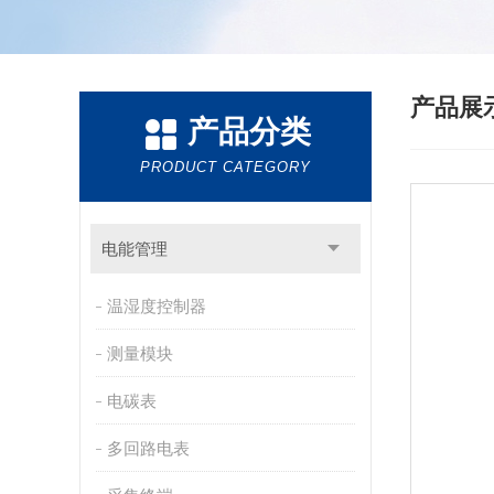
产品展
产品分类
PRODUCT CATEGORY
电能管理
温湿度控制器
测量模块
电碳表
多回路电表