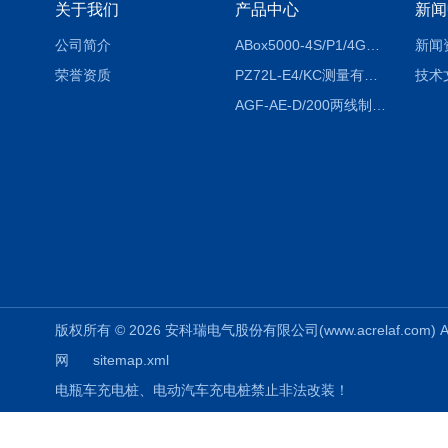
关于我们
产品中心
新闻
公司简介
ABox5000-4S/P1/4GABox-5000数据采集箱
新闻
荣誉资质
PZ72L-E4/KC测量有功电能（EPI/EPE）嵌入式电表
技术
AGF-AE-D/200两线制光伏防逆流监测电表
版权所有 © 2026 安科瑞电气股份有限公司(www.acrelaf.com) All
网
sitemap.xml
电瓶车充电桩、电动汽车充电桩禁止非法改装！