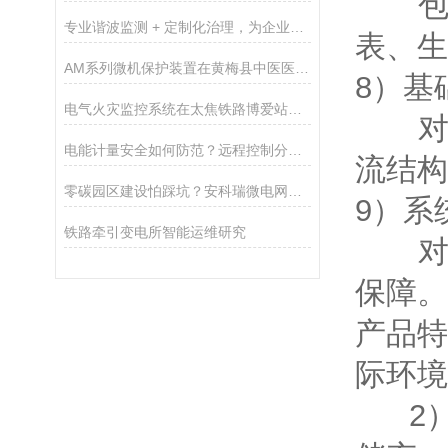
包括
专业谐波监测 + 定制化治理，为企业用电保驾护航
表、生
AM系列微机保护装置在黄梅县中医医院配电工程中的应用
8）基
电气火灾监控系统在太焦铁路博爱站房项目的应用
对气
电能计量安全如何防范？远程控制分合闸，微型断路器如何操作？
流结构
零碳园区建设怕踩坑？安科瑞微电网提供综合能源服务
9）系
铁路牵引变电所智能运维研究
对操
保障。
产品特
际环境
2）