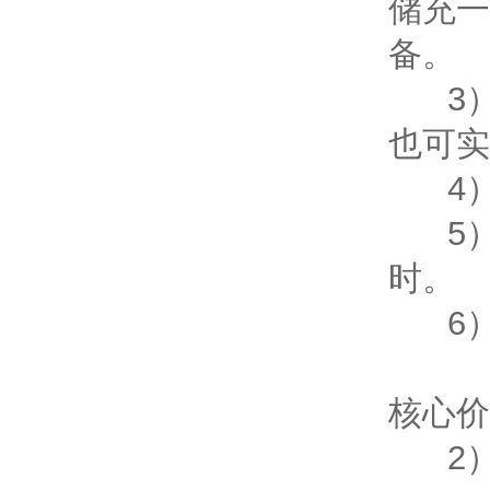
储充一
备。
3）
也可实
4）采
5）
时。
6）“
核心价
2）