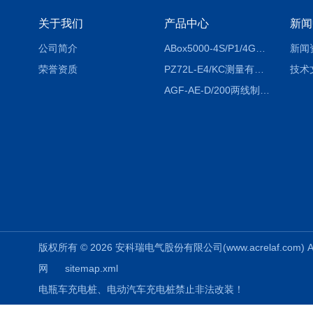
关于我们
产品中心
新闻
公司简介
ABox5000-4S/P1/4GABox-5000数据采集箱
新闻
荣誉资质
PZ72L-E4/KC测量有功电能（EPI/EPE）嵌入式电表
技术
AGF-AE-D/200两线制光伏防逆流监测电表
版权所有 © 2026 安科瑞电气股份有限公司(www.acrelaf.com) All
网
sitemap.xml
电瓶车充电桩、电动汽车充电桩禁止非法改装！