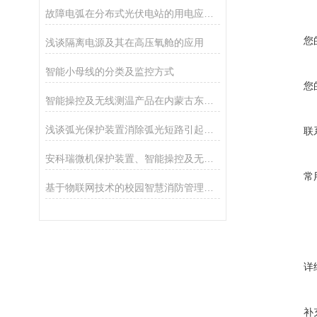
故障电弧在分布式光伏电站的用电应用方案
您
浅谈隔离电源及其在高压氧舱的应用
智能小母线的分类及监控方式
您
智能操控及无线测温产品在内蒙古东立项目中的应用
浅谈弧光保护装置消除弧光短路引起的停电事故的技术措施
联
安科瑞微机保护装置、智能操控及无线测温等产品在兰州助剂厂新建项目的应用
常
基于物联网技术的校园智慧消防管理平台
详
补