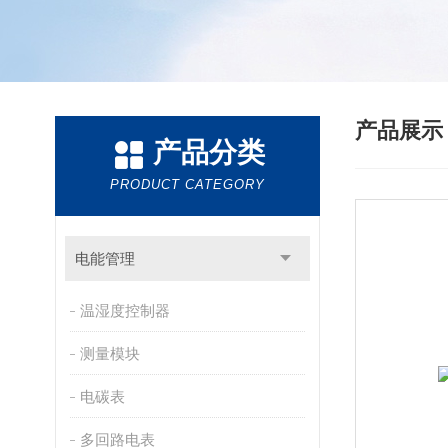
产品展
产品分类
PRODUCT CATEGORY
电能管理
温湿度控制器
测量模块
电碳表
多回路电表