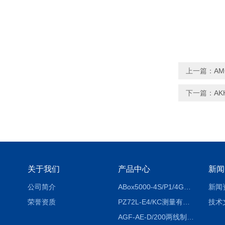
上一篇：
AM
下一篇：
AK
关于我们
产品中心
新闻
公司简介
ABox5000-4S/P1/4GABox-5000数据采集箱
新闻
荣誉资质
PZ72L-E4/KC测量有功电能（EPI/EPE）嵌入式电表
技术
AGF-AE-D/200两线制光伏防逆流监测电表