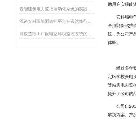
助用户实现能
智能建筑电力监控自动化系统的实践应用1
安科瑞电气股
浅谈安科瑞能源管控平台在碳达峰行动中的应用
全用能保驾护
浅谈造纸工厂配电室环境监控系统的应用案例与硬件选型
统，为公司产
体验。
经过多年积累
定区学校变电
等站房电力监
提升了公司的
公司自201
解决方案、产