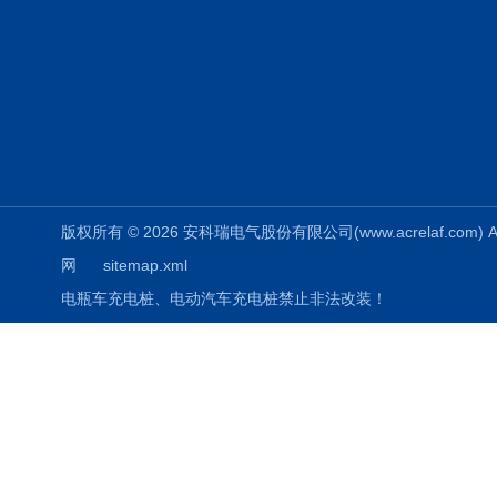
版权所有 © 2026 安科瑞电气股份有限公司(www.acrelaf.com) All
网
sitemap.xml
电瓶车充电桩、电动汽车充电桩禁止非法改装！