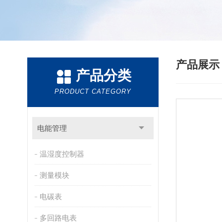
产品展
产品分类
PRODUCT CATEGORY
电能管理
温湿度控制器
测量模块
电碳表
多回路电表