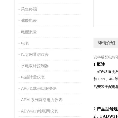
采集终端
储能电表
电能质量
详情介绍
电表
以太网通信仪表
安科瑞
配电箱
1 概述
水电双计控制器
ADW310
电能计量仪表
和 Lora、
活安装于配电
APort100串口服务器
APM 系列网络电力仪表
2 产品型号
ADW电力物联网仪表
2．1 ADW