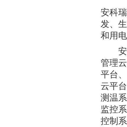
安科瑞
发、生
和用电
安科
管理云
平台、
云平台
测温系
监控系
控制系