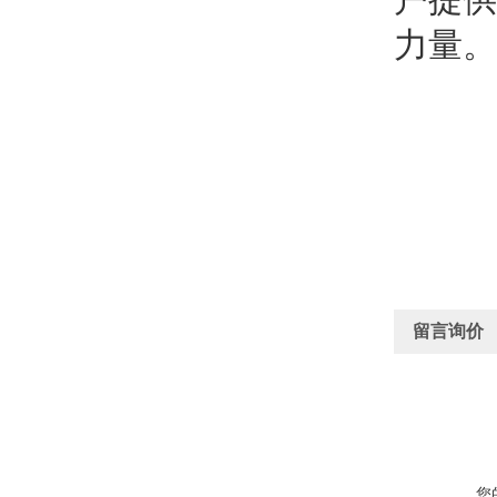
力量。
留言询价
您