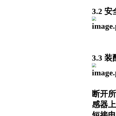
3.2 
3.3 装
断开所
感器上
短接电