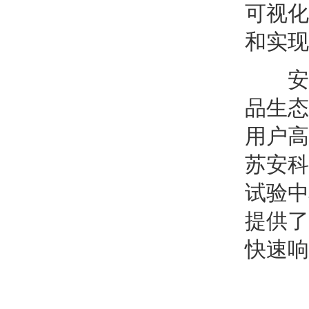
可视化
和实现
安科
品生态
用户高
苏安科
试验中
提供了
快速响