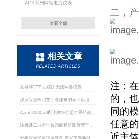
ACR系列网络电力仪表
二，产
查看全部
相关文章
RELATED ARTICLES
注：在
支持MQTT 协议的无线网络仪表
的，
浅谈应急照明在工业建筑的设计应用
同的模
Acrel-2000E/B配电室综合监控系统南一所中的应用
任意
浅析某工业大学校园能耗监测管理平台应用
近主体
分布式光伏监控系统在 嘉兴亨泰新能源2996.37KWP分布式光伏项目中的应用