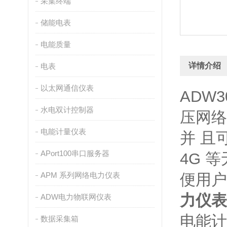
采集终端
储能电表
电能质量
详情介绍
电表
以太网通信仪表
ADW3
水电双计控制器
压网络
电能计量仪表
并 且
APort100串口服务器
4G 
APM 系列网络电力仪表
便用户
力仪表
ADW电力物联网仪表
电能计
数据采集箱