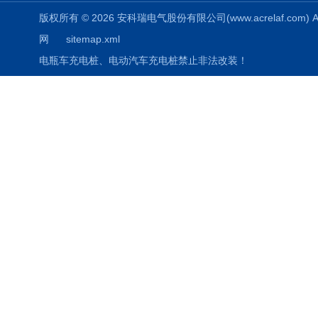
版权所有 © 2026 安科瑞电气股份有限公司(www.acrelaf.com) All
网
sitemap.xml
电瓶车充电桩、电动汽车充电桩禁止非法改装！