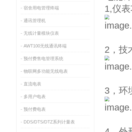
1,仪
宿舍用电管理终端
通讯管理机
无线计量模块仪表
AWT100无线通讯终端
2，技
预付费售电管理系统
物联网多功能无线电表
直流电表
3，环
多用户电表
预付费电表
DDS/DTS/DTZ系列计量表
4，外