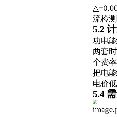
△=0.
流检测
5.2
功电能
两套时
个费率(
把电能
电价
5.4