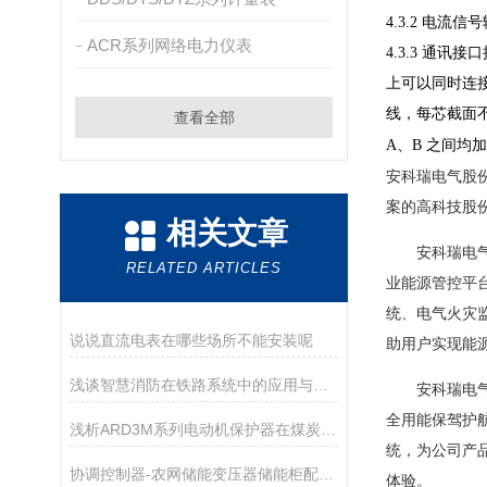
4.3.2 电流信
ACR系列网络电力仪表
4.3.3 通讯接
上可以同时连
线，每芯截面
查看全部
A
、
B
之间均
安科瑞电气股份
案的高科技股
相关文章
安科瑞电气提
RELATED ARTICLES
业能源管控平
统、电气火灾
说说直流电表在哪些场所不能安装呢
助用户实现能
浅谈智慧消防在铁路系统中的应用与发展
安科瑞电气股
全用能保驾护
浅析ARD3M系列电动机保护器在煤炭行业的实用性
统，为公司产
协调控制器-农网储能变压器储能柜配套设备
体验。