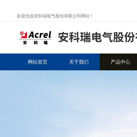
欢迎光临安科瑞电气股份有限公司网站！
网站首页
关于我们
产品中心