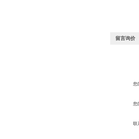
留言询价
您
您
联