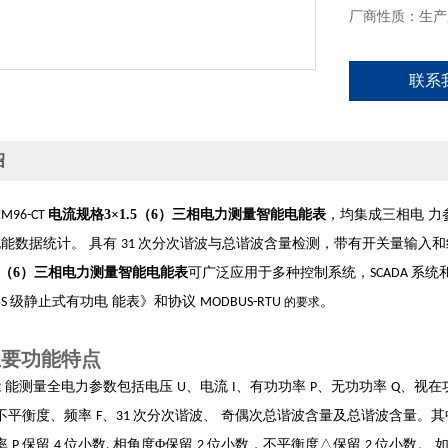
厂商性质：生产
联系
绍
电流规格3×1.5（6）三相电力测量智能电能表
，均集成三相电
力
EM96-CT
电能数据统计。
具有
次分次谐波与总谐波含量检测，带有开关量输入和继
31
.5（6）三相电力测量智能电能表
可广泛应用于多种控制系统，
系统
SCADA
级静止式有功电
能表》和协议
。
5S
MODBUS-RTU
的要求
主要功能特点
能
能测量全电力参数包括电压
、电流
、有功功率
、无功功率
、视在
U
I
P
Q
不平衡度、频率
、
次分次谐波、
奇偶次总谐波含量及总谐波含量。
F
31
率
保留
位小数
相角度Φ保留
位小数，不平衡度△保留
位小数。
P
4
,
2
2