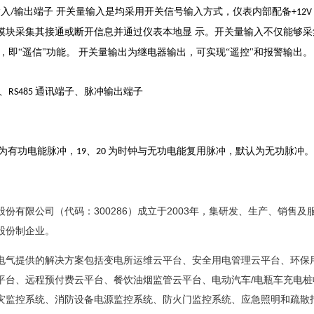
输入
输出端子
开关量输入是均采用开关信号输入方式，仪表内部配备
/
+12V
模块采集其接通或断开信息并通过仪表本地显
示。开关量输入不仅能够采
，即“遥信"功能。
开关量输出为继电器输出，可实现“遥控"和报警输出。
、
通讯端子、脉冲输出端子
RS485
为有功电能脉冲，
、
为时钟与无功电能复用脉冲，默认为无功脉冲。
19
20
股份有限公司（代码：300286）成立于2003年，集研发、生产、销
股份制企业。
提供的解决方案包括变电所运维云平台、安全用电管理云平台、环保用
平台、远程预付费云平台、餐饮油烟监管云平台、电动汽车/电瓶车充电桩
灾监控系统、消防设备电源监控系统、防火门监控系统、应急照明和疏散