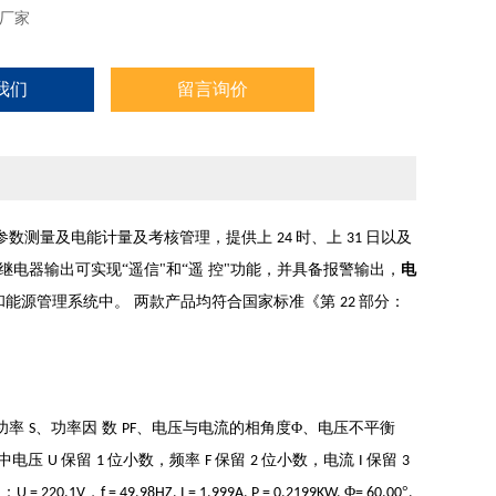
厂家
我们
留言询价
参数测量及电能计量及考核管理，提供上
时、上
日以及
24
31
电器输出可实现“遥信"和“遥
控"功能，并具备报警输出，
电
和能源管理系统中。
两款产品均符合国家标准
《第
部分：
22
功率
、功率因
数
、电压与电流的相角度Φ、电压不平衡
S
PF
其中电压
保留
位小数，频率
保留
位小数，电流
保留
U
1
F
2
I
3
如：
，
Φ
°
U = 220.1V
f = 49.98HZ, I = 1.999A, P = 0.2199KW,
= 60.00
,