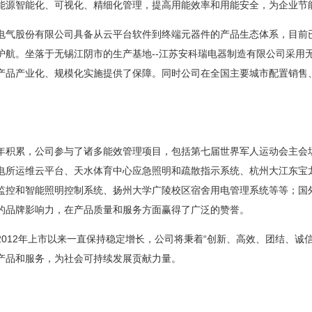
能源智能化、可视化、精细化管理，提高用能效率和用能安全，为企业节
股份有限公司具备从云平台软件到终端元器件的产品生态体系，目前已
护航。坐落于无锡江阴市的生产基地--江苏安科瑞电器制造有限公司采用
产品产业化
、规模化实施提供了保障。同时公司在全国主要城市配置销售
累，公司参与了诸多能效管理项目，包括第七届世界军人运动会主会场
电所运维云平台、天水体育中心应急照明和疏散指示系统、杭州大江东宝
监控和智能照明控制系统、扬州大学广陵校区宿舍用电管理系统等等；国
的品牌影响力，在产品质量和服务方面赢得了广泛的赞誉。
12年上市以来一直保持稳定增长，公司将秉着“创新、高效、团结、诚信
产品和服务，为社会可持续发展贡献力量。