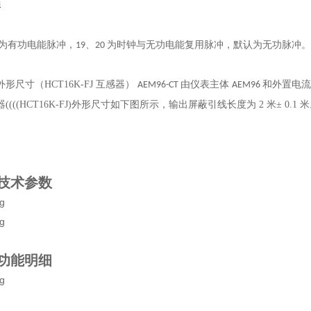
形
为有功电能脉冲，
、
为时钟与无功电能复用脉冲，默认为无功脉冲。
19
20
形尺寸（HCT16K-FJ 互感器）
由仪表主体
和外置电流
AEM96-CT
AEM96
(((HCT16K-FJ)外形尺寸如下图所示，输出屏蔽引线长度为 2 米± 0.1 
技术参数
功能明细