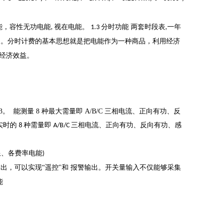
能，容性无功电能
视在电能。
分时功能
两套时段表
一年
,
1.3
,
。分时计费的基本思想就是把电能作为一种商品，利用经济
)
经济效益。
.3。
能测量 8 种最大需量即 A/B/C 三相电流、正向有功、反
实时的
种需量即
三相电流、正向有功、反向有功、感
8
A/B/C
限、各费率电能
)
出，可以实现“遥控"和
报警输出。开关量输入不仅能够采集
能