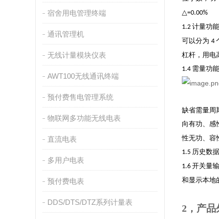
宿舍用电管理终端
△
=0.00%
计量功
1.2
通讯管理机
可以分为
4
无线计量模块仪表
杠杆，用电
需量功
1.4
AWT100无线通讯终端
预付费售电管理系统
缺省需量周期
物联网多功能无线电表
向有功、感
性无功、容
直流电表
历史数
1.5
多用户电表
开关量
1.6
和显示本地
预付费电表
DDS/DTS/DTZ系列计量表
2，产