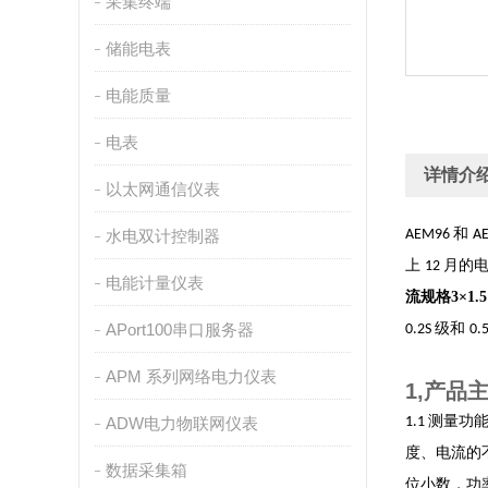
采集终端
储能电表
电能质量
电表
详情介
以太网通信仪表
和
水电双计控制器
AEM96
A
上
月的
12
电能计量仪表
流规格3×1
APort100串口服务器
级和
0.2S
0.
APM 系列网络电力仪表
1,产品
测量功
ADW电力物联网仪表
1.1
度、电流的
数据采集箱
位小数，功