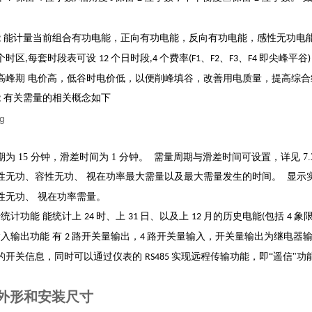
能
能计量当前组合有功电能，正向有功电能，反向有功电能，感性无功电
个时区
每套时段表可设
个日时段
个费率
、
、
、
即尖峰平谷
,
12
,4
(F1
F2
F3
F4
高峰期
电价高，低谷时电价低，以便削峰填谷，改善用电质量，提高综合
能
有关需量的相关概念如下
为 15 分钟，滑差时间为 1 分钟。
需量周期与滑差时间可设置，详见 7
性无功、容性无功、
视在功率最大需量以及最大需量发生的时间。
显示
性无功、
视在功率需量。
据统计功能
能统计上
时、上
日、以及上
月的历史电能
包括
象
24
31
12
(
4
输入输出功能
有
路开关量输出，
路开关量输入，开关量输出为继电器输
2
4
的开关信息，同时可以通过仪表的
实现远程传输功能，即“遥信"功
RS485
品外形和安装尺寸