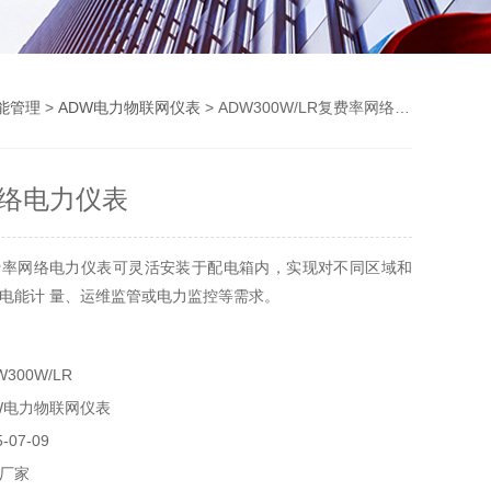
能管理
>
ADW电力物联网仪表
> ADW300W/LR复费率网络电力仪表
络电力仪表
费率网络电力仪表可灵活安装于配电箱内，实现对不同区域和
电能计 量、运维监管或电力监控等需求。
300W/LR
W电力物联网仪表
07-09
厂家