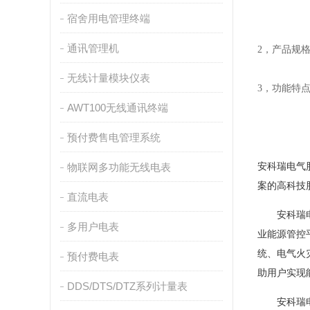
宿舍用电管理终端
通讯管理机
2，产品规
无线计量模块仪表
3，功能特
AWT100无线通讯终端
预付费售电管理系统
安科瑞电气
物联网多功能无线电表
案的高科技
直流电表
安科瑞电气
多用户电表
业能源管控
统、电气火
预付费电表
助用户实现
DDS/DTS/DTZ系列计量表
安科瑞电气