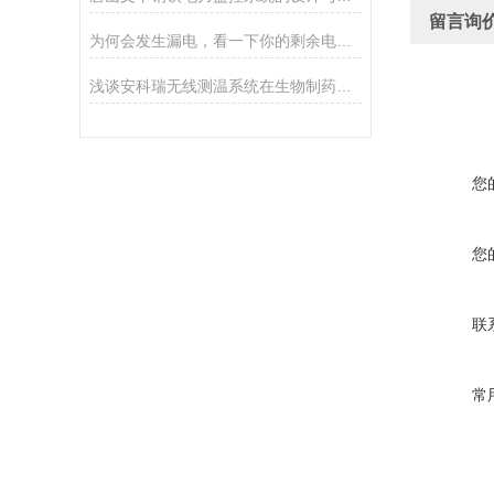
留言询
为何会发生漏电，看一下你的剩余电流是否管控合理
浅谈安科瑞无线测温系统在生物制药工厂中的应用
您
您
联
常