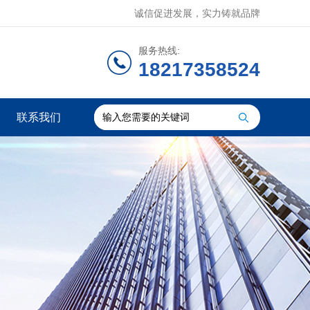
诚信促进发展，实力铸就品牌
服务热线:
18217358524
联系我们