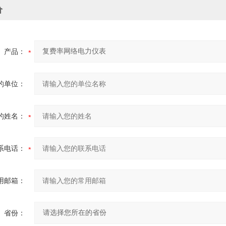
价
产品：
的单位：
的姓名：
系电话：
用邮箱：
省份：