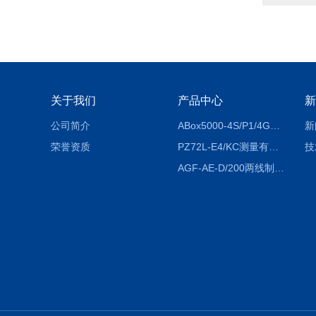
关于我们
产品中心
新
公司简介
ABox5000-4S/P1/4GABox-5000数据采集箱
新
荣誉资质
PZ72L-E4/KC测量有功电能（EPI/EPE）嵌入式电表
技
AGF-AE-D/200两线制光伏防逆流监测电表