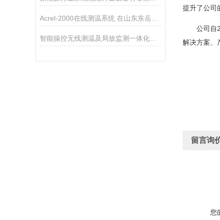
提升了公司
Acrel-2000在线测温系统 在山东东岳高分子智能车间的应用
公司自20
智能操控无线测温及局放监测一体化装置 在东方希望北海氧化铝项目的应用
解决方案、
留言询
您