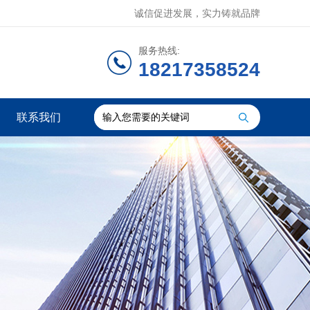
诚信促进发展，实力铸就品牌
服务热线:
18217358524
联系我们