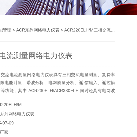
能管理
>
ACR系列网络电力仪表
> ACR220ELH/M三相交流电流测量网络电力仪表
电流测量网络电力仪表
相交流电流测量网络电力仪表具有三相交流电量测量、复费率
限电能计量、谐波分析、电网质量分析、遥 信输入、遥控输
功能，其中 ACR230ELH/ACR330ELH 同时还具有电网波
和 SOE 事件记录功能，主要用于对电网供电质量的综合监控
220ELH/M
。
R系列网络电力仪表
07-09
厂家