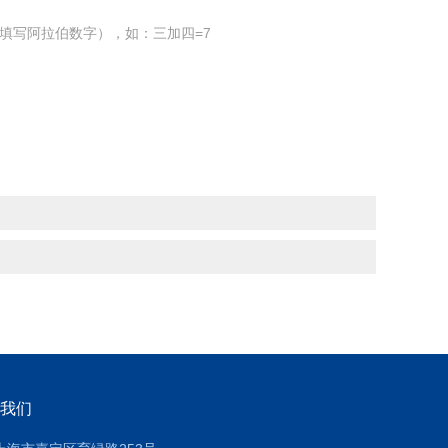
填写阿拉伯数字），如：三加四=7
我们