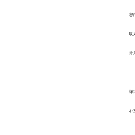
您
联
常
详
补