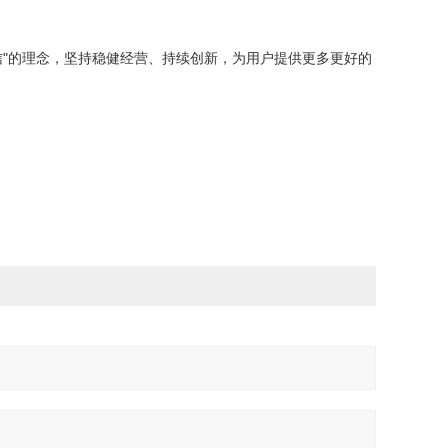
"的理念，坚持稳健经营、持续创新，为用户提供更多更好的