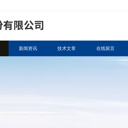
新闻资讯
技术文章
在线留言