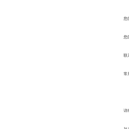
您
您
联
常
详