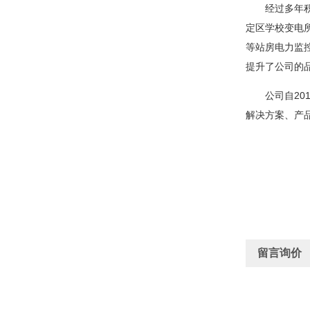
经过多年积累
定区学校变电
等站房电力监
提升了公司的
公司自201
解决方案、产
留言询价