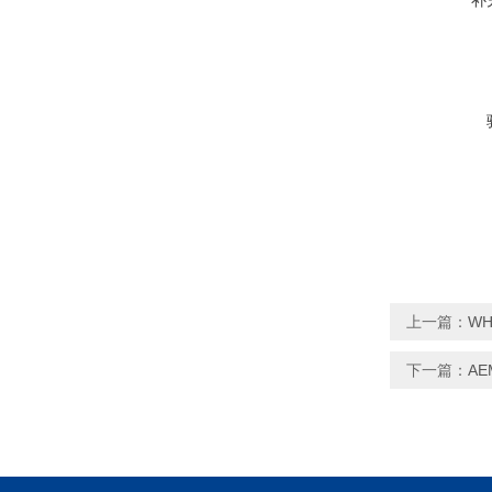
补
上一篇：
WH
下一篇：
A