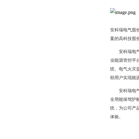
安科瑞电气股份
案的高科技股
安科瑞电气提
业能源管控平
统、电气火灾
助用户实现能
安科瑞电气股
全用能保驾护
统，为公司产
体验。