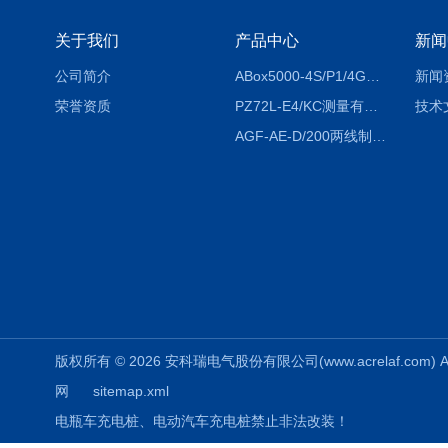
关于我们
产品中心
新闻
公司简介
ABox5000-4S/P1/4GABox-5000数据采集箱
新闻
荣誉资质
PZ72L-E4/KC测量有功电能（EPI/EPE）嵌入式电表
技术
AGF-AE-D/200两线制光伏防逆流监测电表
版权所有 © 2026 安科瑞电气股份有限公司(www.acrelaf.com) All
网
sitemap.xml
电瓶车充电桩、电动汽车充电桩禁止非法改装！