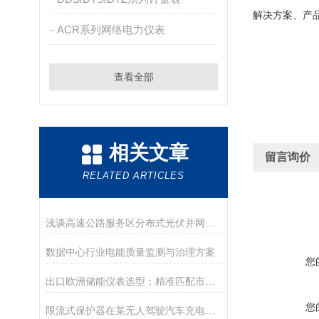
解决方案、产
ACR系列网络电力仪表
查看全部
相关文章
留言询价
RELATED ARTICLES
浅谈高速公路服务区分布式光伏并网发电
数据中心行业电能质量监测与治理方案
您
出口欧洲储能仪表选型：精准匹配市场需求，助力能源高效管理
您
限流式保护器在某无人驾驶汽车充电站的应用