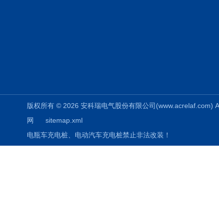
版权所有 © 2026 安科瑞电气股份有限公司(www.acrelaf.com) All
网
sitemap.xml
电瓶车充电桩、电动汽车充电桩禁止非法改装！