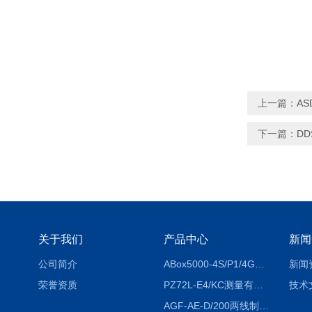
上一篇：
AS
下一篇：
DD
关于我们
产品中心
新闻
公司简介
ABox5000-4S/P1/4GABox-5000数据采集箱
新闻
荣誉资质
PZ72L-E4/KC测量有功电能（EPI/EPE）嵌入式电表
技术
AGF-AE-D/200两线制光伏防逆流监测电表