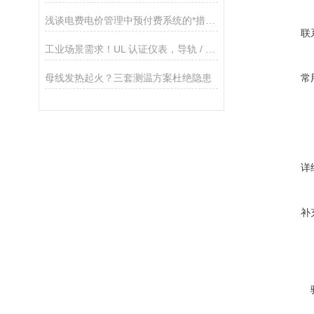
浅谈电费电价管理中预付费系统的*措施与应用
联
工业场景需求！UL 认证仪表，导轨 / 嵌入式灵活装
母线发热起火？三套测温方案杜绝隐患
常
详
补