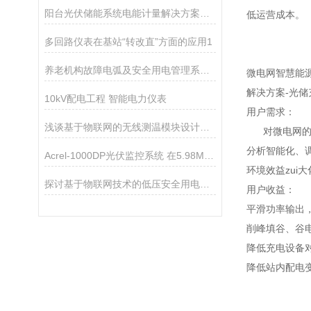
阳台光伏储能系统电能计量解决方案实现精准自耗统计与合规并网的关键技术
低运营成本。
多回路仪表在基站“转改直”方面的应用1
养老机构故障电弧及安全用电管理系统建设
微电网智慧能
解决方案-光储
10kV配电工程 智能电力仪表
用户需求：
浅谈基于物联网的无线测温模块设计与应用
对微电网的源
分析智能化、
Acrel-1000DP光伏监控系统 在5.98MW分布式光伏10KV并网系统的应用
环境效益zui大
探讨基于物联网技术的低压安全用电监测系统研究及应用分析
用户收益：
平滑功率输出
削峰填谷、谷
降低充电设备
降低站内配电