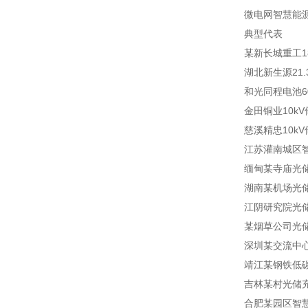
微电网智慧能
典型代表
某新长城重工1
湖北新生源21
和光同程电池6
金田铜业10k
慈溪精忠10k
江苏灌南城区
缅甸某寺庙光
湖南某机场光
江阴研究院光
某烟草公司光
深圳某交流中
靖江某钢铁低
吉林某村光储
合肥某园区智