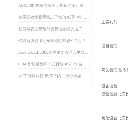
ADW300 物联网仪表：带领能源计量智能化变革
校园高效物联网状态下如何实现电能智能化管理？
主要功能
智能电表远程预付费管理系统的推广与应用研究
储能系统能用到安科瑞哪些硬件产品？
项目管理
AcrelCloud-6800智慧消防管理云平台在某中学的应用
0.04 秒切断故障！安科瑞 ASCB1 智能微断：守住工厂电气安全
网关管理/仪表
探究“能耗双控”政策下的工业企业如何做好能源管控
设备监管
报警信息（工
短信设置（工