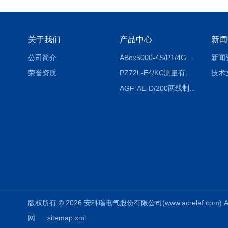
关于我们
产品中心
新闻
公司简介
ABox5000-4S/P1/4GABox-5000数据采集箱
新闻
荣誉资质
PZ72L-E4/KC测量有功电能（EPI/EPE）嵌入式电表
技术
AGF-AE-D/200两线制光伏防逆流监测电表
版权所有 © 2026 安科瑞电气股份有限公司(www.acrelaf.com) All
网
sitemap.xml