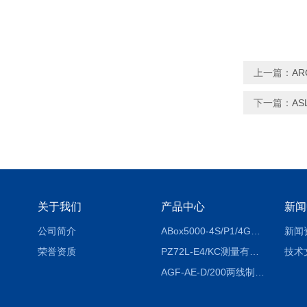
上一篇：
A
下一篇：
A
关于我们
产品中心
新闻
公司简介
ABox5000-4S/P1/4GABox-5000数据采集箱
新闻
荣誉资质
PZ72L-E4/KC测量有功电能（EPI/EPE）嵌入式电表
技术
AGF-AE-D/200两线制光伏防逆流监测电表