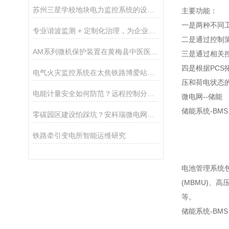
苏州三星学校地块电力监控系统的设计与应用
主要功能：
一是两种不同
专业谐波监测 + 定制化治理，为企业用电保驾护航
二是通过控制
AM系列微机保护装置在黄梅县中医医院配电工程中的应用
三是通过相关
四是根据PCS
电气火灾监控系统在太焦铁路博爱站房项目的应用
压和荷电状态
电能计量安全如何防范？远程控制分合闸，微型断路器如何操作？
微电网--储能
储能系统-BMS
零碳园区建设怕踩坑？安科瑞微电网提供综合能源服务
铁路牵引变电所智能运维研究
电池管理系统包
(MBMU)
等。
储能系统-BMS