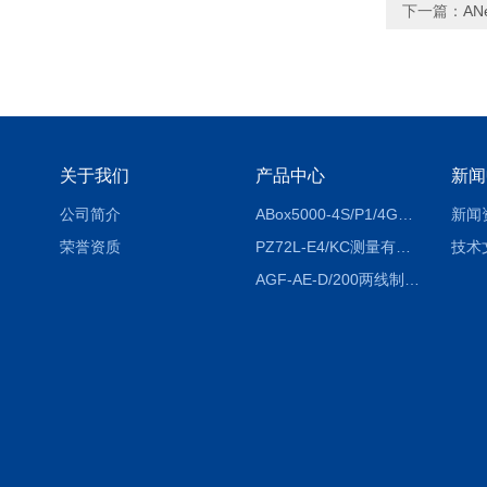
下一篇：
AN
关于我们
产品中心
新闻
公司简介
ABox5000-4S/P1/4GABox-5000数据采集箱
新闻
荣誉资质
PZ72L-E4/KC测量有功电能（EPI/EPE）嵌入式电表
技术
AGF-AE-D/200两线制光伏防逆流监测电表