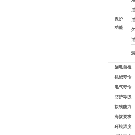
保护
功能
漏电自检
机械寿命
电气寿命
防护等级
接线能力
海拔要求
环境温度