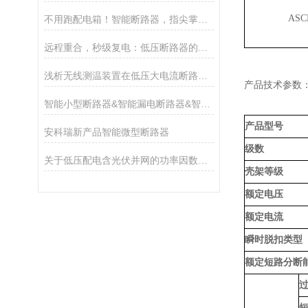
ASC
不用跑配电箱！智能断路器，指尖掌控用电安全
远程重合，秒级复电：低压断路器的智能运维革命
浅析无线测温装置在低压大电流断路器上的应用及产品选型
产品技术参数
智能小型断路器&智能漏电断路器&智能网关快速选型指导
产品型号
安科瑞新产品智能微型断路器
级数
关于低压配电含光伏并网的功率因数说明
壳架等级
额定电压
额定电流
瞬时脱扣类型
额定短路分断