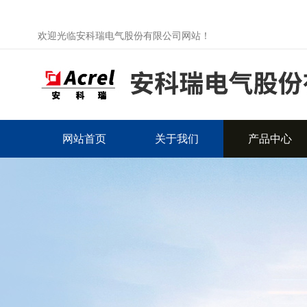
欢迎光临安科瑞电气股份有限公司网站！
网站首页
关于我们
产品中心