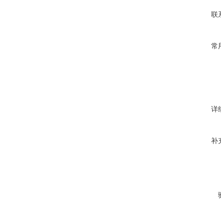
联
常
详
补