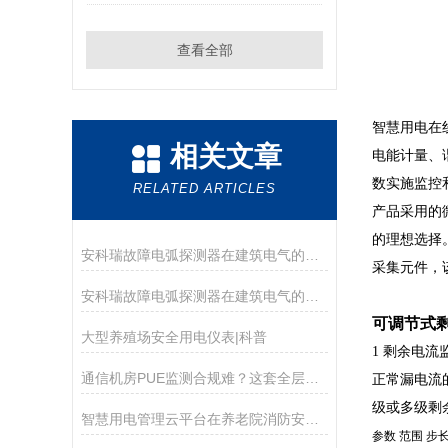
查看全部
智慧用电在
相关文章
电能计量、谐
数实施监控
RELATED ARTICLES
产品采用的
的理想选择。
安科瑞故障电弧探测器在建筑电气的设计与应用案例
采集元件，
安科瑞故障电弧探测器在建筑电气的设计与应用
可调节式
大型养殖场安全用电仪表|科普
1 剩余电流
通信机房PUE监测合规难？这套全层级硬件直接满足双碳考核要求
正常漏电流
级或多级剩
智慧用电管理云平台在养老院消防安全工作中的应用
参数
范围
步