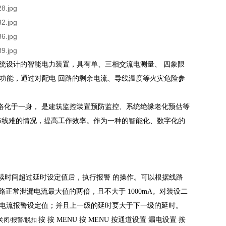
、TN 系统设计的智能电力装置，具有单、三相交流电测量、
四象限
通讯功能，通过对配电
回路的剩余电流、导线温度等火灾危险参
络化于一身，
是建筑监控装置预防监控、系统绝缘老化预估等
布线难的情况，提高工作效率。作为一种的智能化、数字化的
。
续时间超过延时设定值后，执行报警
的操作。可以根据线路
路正常泄漏电流最大值的两倍，且不大于 1000mA。对装设二
电流报警设定值；并且上一级的延时要大于下一级的延时。
按
按 MENU
按 MENU
按
通道设置
漏电设置
按
关闭/报警/脱扣