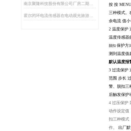
南京聚隆科技股份有限公司厂房二期电力监控系统的设计和应用
按
按 MEN
三种模式。
霍尔闭环电流传感器在电动观光旅游车上的应用
余电流
值小
2 温度保护
温度传感器
保护方
脱扣
测到温度值
默认温度报警
3 过流保护
范围
步长
警、脱扣三
后触发保护
4 过压保护
动作设定值
扣三种模式
作。
出厂默