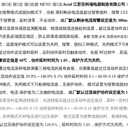
U
按

右
按

左
按

右
按 MENU
按

左
Acrel
江苏安科瑞电器制造有限公司
在报警模式或脱扣模式下，当检
测到剩余电流值超过报警值时，报警 LE
于报警值，延时清零，不会动作。
出厂默认剩余电流报警设定值为 300m
通过温度传感器监测配电箱、线缆或线缆连接处的温度，超过温度动作设
的安装必须固定稳定，防止跌落造成线路短路。
参数
范围
步长
温度动作设定
式：温度保护模式可以设置为关闭、报警、脱扣三种模式。关闭模式下只
超过动作设定值时延时，达到动作延时后触发动作。在延
时过程中，若温
设定值是 60℃，动作延时时间为 1.0S，保护方式为关闭。
通过电流采样电路测量三相电流的真有效值，当测量值超过过流动作设定
过流动作设定值
20.0%～140.0%
0.1%
动作延时时间
0.1～60.0S
0.1S
保护
种模式。关闭模式下只检测电流值，无保护动作。
模式设置为报警或脱扣
动作。电流
保护值为二次侧的电流值。
出厂默认过流保护动作设定值为 11
装置实时监测进线电压，当进线电压超过过压动作设定值后，延时一定时
100.0%～140.0%
0.1%
动作延时时间
0.1～60.0S
0.1S
保护方式
关闭/报警
，关闭模式不对电压进行过压保护。
模式设置为报警或脱扣时，检测到电
认过压保护动作设定值为 120.0%，延时时间为 5.0S，保护方式为关闭。