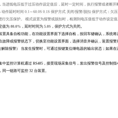
，当进线电压低于过压动作设定值后，延时一定时间，执行报警或者断开
%
动作延时时间
0.1～60.0S
0.1S
保护方式
关闭/报警/脱扣
保护方式：欠压
进行欠压保护。
模式设置为报警或脱扣时，检测到电压值低于动作设定
值为 80.0%，延时时间为 5.0S，保护方式为关闭。
装置具备自检功能，在功能设置界面下选择自检，按回车键确认，系统将
在故障或报警状态下，切换至功能设置界面，选择消音并确认，装置报警
位（解除报警）
当发生报警时，可通过按键复位继电器的输出状态；如果在
。
集中监控计算机通过 RS485，接受现场采集信号，发出报警信号及控制
里，同一链路可监控 32 台装置。