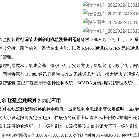
线监控装置
可调节式剩余电流监测探测器
是针对 0.4kV 以下的 TT
波分析、遥信输入、遥信输出功能，以及 RS485 通讯或 GPRS 无线
和管理。
微控制器技术，集成度高，体积小巧，安装方便，集智能化，数字化，网
同时将原有 RS485 通讯升级为 GPRS 无线通讯方
式，极大解决了现场
该智能装
置已广泛应用于各种控制系统、SCADA 系统和能源管理系统中
剩余电流监测探测器
功能应用
监测
在线监测配电线路的剩余电流，当超过剩余电流报警设定值时，且持
的大小设定报警设定值 I△n，在该值的设置上应遵循不小于被保护电气线
余电流保护的场所，上一级的剩余电
流报警设定值必须大于下一级的剩余
长
剩余电流报警设定值
300mA～1000mA
1mA
动作延时时间
0.1～60.0S
0.1S
保护方式