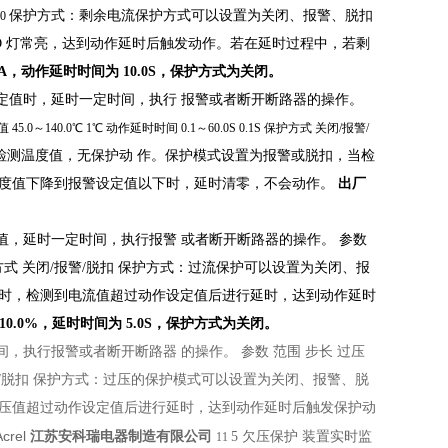
保护方式：剩余电流保护方式可以设置为关闭、报警、脱扣
10
D 灯常亮，达到动作延时后触发动作。若在延时过程中，若剩
A，动作延时时间为 10.0S，保护方式为关闭。
定值时，延时一定时间，执行
报警或者断开断路器的操作。
值
45.0～140.0℃
1℃
动作延时时间
0.1～60.0S
0.1S
保护方式
关闭/报警/
检测温度值，无保护动
作。保护模式设置为报警或脱扣，当检
度值下降到报警设定值以下时，延时清零，不会动作。
出厂
值，延时一定时间，执行报警
或者断开断路器的操作。
参数
方式
关闭/报警/脱扣
保护方式：过流保护可以设置为关闭、报
时，检测到电流值超过动作设定值后进行延时，达到动作延时
0.0%，延时时间为 5.0S，保护方式为关闭。
间，执行报警或者断开断路器
的操作。
参数
范围
步长
过压
/脱扣
保护方式：过压的保护模式可以设置为关闭、报警、脱
压值超过动作设定值后进行延时，达到动作延时后触发保护动
Acrel
江苏安科瑞电器制造有限公司
5 欠压保护
装置实时监
11