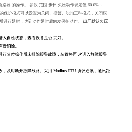
断路器
的操作。
参数
范围
步长
欠压动作设定值
60.0%～
的保护模式可以设置为关闭、报警、脱扣三种模式，关闭模
值后进行延时，达到动作延时后触发保护动作。
出厂默认欠压
进入自检状态，查看设备是否
完好。
声音消除。
进行复位操作后未排除报警故障，装置将再
次进入故障报警
指令，及时断开故障线路。采用
Modbus-RTU 协议通讯，通讯距