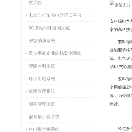
数采仪
电动自行车充电管理云平台
安科瑞电气
5G基站能耗监测系统
案的高科技
智慧消防系统
安科瑞电气
业能源管控
重点用能企业能耗监测系统
统、电气火
智能照明系统
助用户实现
环保用电系统
安科瑞电气
全用能保驾
能源管理系统
统，为公司
能耗管理系统
体验。
宿舍预付费系统
经过多年积
售电预付费系统