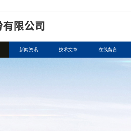
新闻资讯
技术文章
在线留言