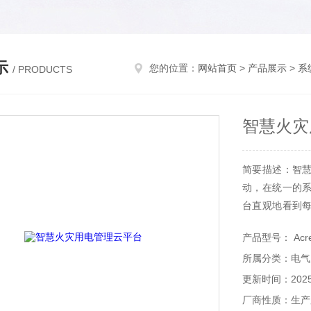
示
您的位置：
网站首页
>
产品展示
>
系
/ PRODUCTS
智慧火灾
简要描述：智
动，在统一的
台直观地看到
出现火灾隐患
产品型号： Acrel
过手机短信、语
所属分类：电气
展开救援或巡检
更新时间：2025-
厂商性质：生产