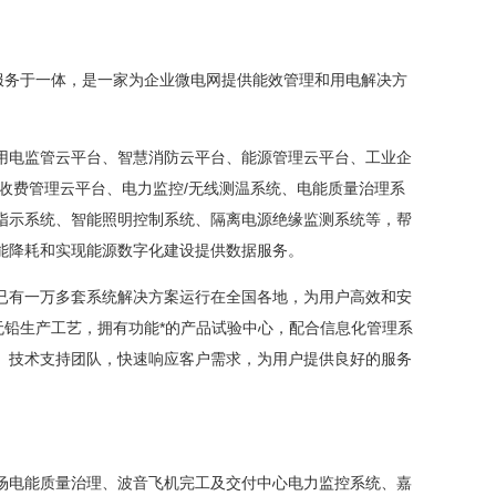
售及服务于一体，是一家为企业微电网提供能效管理和用电解决方
电监管云平台、智慧消防云平台、能源管理云平台、工业企
收费管理云平台、电力监控/无线测温系统、电能质量治理系
指示系统、智能照明控制系统、隔离电源绝缘监测系统等，帮
能降耗和实现能源数字化建设提供数据服务。
有一万多套系统解决方案运行在全国各地，为用户高效和安
无铅生产工艺，拥有功能*的产品试验中心，配合信息化管理系
、技术支持团队，快速响应客户需求，为用户提供良好的服务
电能质量治理、波音飞机完工及交付中心电力监控系统、嘉