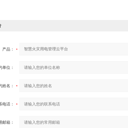
价
产品：
的单位：
的姓名：
系电话：
用邮箱：