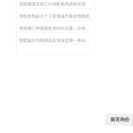
无线测温在化工行业配电系统的应用
母线发热起火？三套测温方案杜绝隐患
母线槽三种测温技术对比方案：分布式光纤 / NTC 热敏电阻 / 红外测温分析
智能操控无线测温及局放监测一体化装置 在东方希望北海氧化铝项目的应用
留言询价