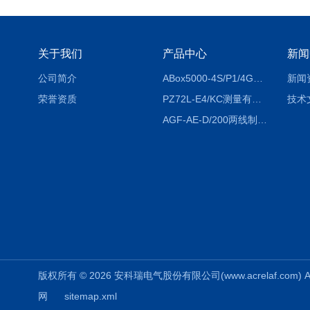
关于我们
产品中心
新闻
公司简介
ABox5000-4S/P1/4GABox-5000数据采集箱
新闻
荣誉资质
PZ72L-E4/KC测量有功电能（EPI/EPE）嵌入式电表
技术
AGF-AE-D/200两线制光伏防逆流监测电表
版权所有 © 2026 安科瑞电气股份有限公司(www.acrelaf.com) All
网
sitemap.xml