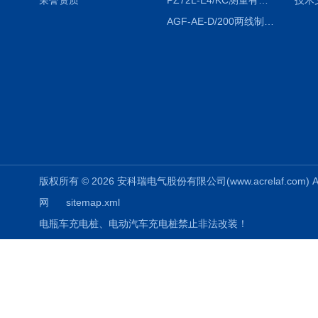
荣誉资质
PZ72L-E4/KC测量有功电能（EPI/EPE）嵌入式电表
技术
AGF-AE-D/200两线制光伏防逆流监测电表
版权所有 © 2026 安科瑞电气股份有限公司(www.acrelaf.com) All
网
sitemap.xml
电瓶车充电桩、电动汽车充电桩禁止非法改装！