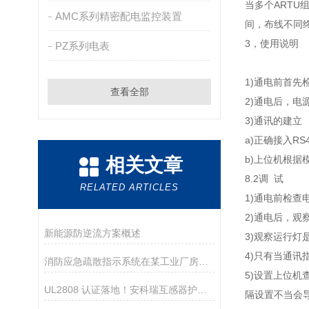
当多个ARTU
AMC系列精密配电监控装置
间，布线不同
3，使用说明
PZ系列电表
1)
通电前首先
查看全部
2)
通电后，电源
3)
通讯的建立
a)
正确接入RS
b)
上位机根据
相关文章
8.2调 试
RELATED ARTICLES
1)
通电前检查
2)
通电后，观
新能源防逆流方案概述
3)
观察运行灯
4)
只有当通讯
消防应急疏散指示系统在某工业厂房项目的应用
5)
设置上位机
UL2808 认证落地！安科瑞互感器护航海外配电项目
隔设置不当会