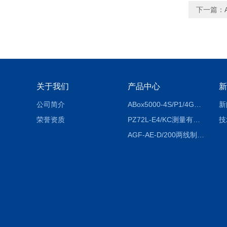
下一篇：
关于我们
产品中心
新
公司简介
ABox5000-4S/P1/4GABox-5000数据采集箱
新
荣誉资质
PZ72L-E4/KC测量有功电能（EPI/EPE）嵌入式电表
技
AGF-AE-D/200两线制光伏防逆流监测电表