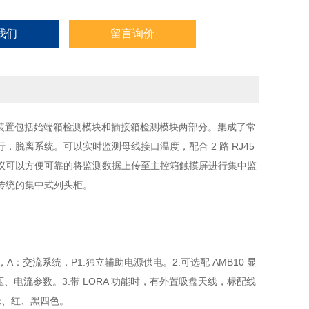
我们
留言询价
装置包括始端箱检测模块和插接箱检测模块两部分。集成了常
脱离系统。可以实时监测母线接口温度，配合 2 路 RJ45
TU协议可以方便可靠的将监测数据上传至主控箱触摸屏进行集中监
传统的集中式列头柜。
A：交流系统，P1:独立辅助电源供电。2.可选配 AMB10 显
电压、电流参数。3.带 LORA 功能时，有外置吸盘天线，标配线
、绿、红、黑四色。