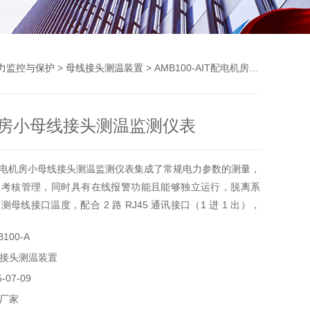
力监控与保护
>
母线接头测温装置
> AMB100-AIT配电机房小母线接头测温监测仪表
机房小母线接头测温监测仪表
配电机房小母线接头测温监测仪表集成了常规电力参数的测量，
和考核管理，同时具有在线报警功能且能够独立运行，脱离系
母线接口温度，配合 2 路 RJ45 通讯接口（1 进 1 出），
US-RTU协议可以方便可靠的将监测数据上传至主控箱触摸屏进
100-A
证系统安全可靠运行。
接头测温装置
07-09
厂家