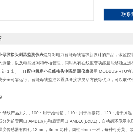
联系
绍
房小母线接头测温监测仪表
是针对电力智能母线需求新设计的产品，该监控
的测量，以及电能监测和考核管理，同时具有在线报警功能且能够独立运行，
 进 1 出），
IT配电机房小母线接头测温监测仪表
采用 MODBUS-R
统安全可靠运行。智能母线监控装置具备接线灵活方便等优点，可以取代
B：母线产品系列，100：用于始端箱，110：用于插接箱，120：用于测温，
分为前置网口 AMB10(F)和后置网口 AMB10(B&DZ)，自动循环显示
4.温度传感器有圆孔 12mm，8mm 两种，圆柱 6mm 一种，每种可分黄