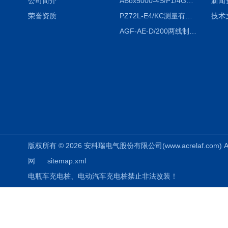
公司简介
ABox5000-4S/P1/4GABox-5000数据采集箱
新闻
荣誉资质
PZ72L-E4/KC测量有功电能（EPI/EPE）嵌入式电表
技术
AGF-AE-D/200两线制光伏防逆流监测电表
版权所有 © 2026 安科瑞电气股份有限公司(www.acrelaf.com) All
网
sitemap.xml
电瓶车充电桩、电动汽车充电桩禁止非法改装！