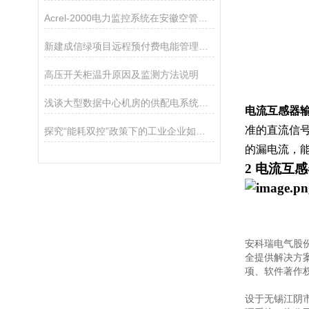
Acrel-2000电力监控系统在安徽空管分局新桥二次雷达建设工程应用
新建成信绿项目远程预付费电能管理系统应用
高压开关柜温升原因及监测方法说明
浅谈大型数据中心机房的供配电系统规划及监控产品选型
电流互感器输出
准的直流信号
探究“能耗双控”政策下的工业企业如何做好能源管控
的漏电流，
2
电流互感器
安科瑞电气股份
全提供解决方案
项、软件著作权
设于无锡江阴