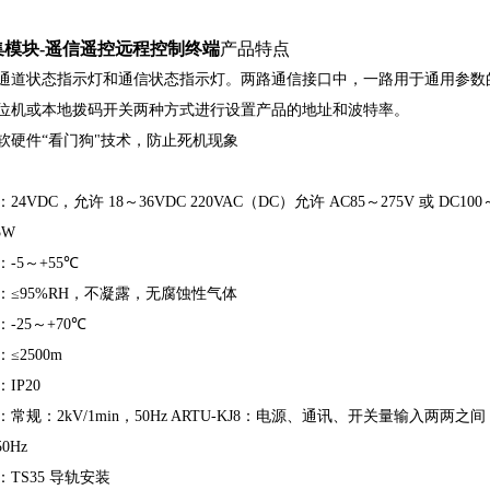
集模块-遥信遥控远程控制终端
产品特点
通道状态指示灯和通信状态指示灯。两路通信接口中，一路用于通用参数
位机或本地拨码开关两种方式进行设置产品的地址和波特率。
软硬件
“
看门狗
"
技术，防止死机现象
：
24VDC
，允许
18
～
36VDC
220VAC
（
DC
）允许
AC85
～
275V
或
DC100
5W
：
-5
～
+55
℃
：
≤95%RH
，不凝露，无腐蚀性气体
：
-25
～
+70
℃
：
≤2500m
：
IP20
：常规：
2kV/1min
，
50Hz
ARTU-KJ8
：电源、通讯、开关量输入两两之间
50Hz
：
TS35
导轨安装