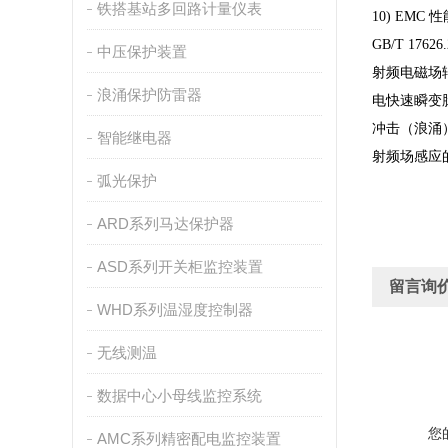
铁搭基站多回路计量仪表
10) EMC
性
GB/T 17626
中压保护装置
射频电磁场
浪涌保护防雷器
电快速瞬变
冲击（浪涌
智能继电器
射频场感应
弧光保护
ARD系列马达保护器
ASD系列开关柜监控装置
留言询
WHD系列温湿度控制器
无线测温
数据中心小母线监控系统
您
AMC系列精密配电监控装置