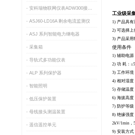
安科瑞物联网仪表ADW300接入ONENET平台介绍
工业级采
ASJ60-LD16A 剩余电流监测仪
1)
产品具有
2)
可选择上
ASJ 系列智能电力继电器
3)
产品采用
采集箱
使用条件
1)
辅助电源
导轨式多功能仪表
2)
功
耗：
≤
ALP 系列保护器
3)
工作环境
4)
相对湿度
智能照明
5)
存储温度
6)
海拔高度
低压保护装置
7)
防护等级
母线接头测温装置
8)
绝缘强度
2kV/1min
，
遥信遥控单元
9)
安装方式