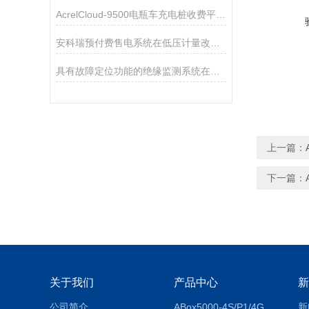
AcrelCloud-9500电瓶车充电桩收费平台在福建某学院的应用
安科瑞预付费售电系统在低压计量改造中的应用
具有故障定位功能的绝缘监测系统在海上平台配电系统中的应用
上一篇：
下一篇：
关于我们
产品中心
新
公司简介
ABox5000-4S/P1/4GABox-5000数据采集箱
新