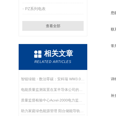
PZ系列电表
您
查看全部
联
常
相关文章
RELATED ARTICLES
智链绿能・数治零碳：安科瑞 WM3.0 构建山东省零碳园区新范式
详
电能质量监测装置在某半导体公司的应用
补
质量监督检验中心Acrel-2000电力监控系统的研究与应用
助力家庭绿色能源管理 阳台储能导轨式电能表ADL200N-CT/D16-WF