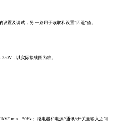
的设置及调试，另
一路用于读取和设置
“
四遥
"
值。
～
350V
，以实际接线图为准。
1kV/1min
，
50Hz
；
继电器和电源
//
通讯
//
开关量输入之间