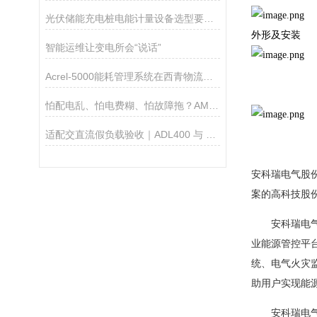
光伏储能充电桩电能计量设备选型要点解析与方案推荐
外形及安装
智能运维让变电所会“说话”
Acrel-5000能耗管理系统在西青物流园仓库与附属用房的应用
怕配电乱、怕电费糊、怕故障拖？AMC精密配电监控全给你捋顺
适配交直流假负载验收｜ADL400 与 DJSF1352-RN 功能说明
安科瑞电气股份
案的高科技股
安科瑞电气提
业能源管控平
统、电气火灾
助用户实现能
安科瑞电气股