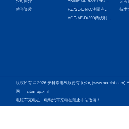
公司简介
ABox5000-4S/P1/4GABox-5000数据采集箱
新闻
荣誉资质
PZ72L-E4/KC测量有功电能（EPI/EPE）嵌入式电表
技术
AGF-AE-D/200两线制光伏防逆流监测电表
版权所有 © 2026 安科瑞电气股份有限公司(www.acrelaf.com) All
网
sitemap.xml
电瓶车充电桩、电动汽车充电桩禁止非法改装！