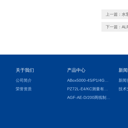
上一篇：
水
下一篇：
AL
关于我们
产品中心
新闻
公司简介
ABox5000-4S/P1/4GABox-5000数据采集箱
新闻
荣誉资质
PZ72L-E4/KC测量有功电能（EPI/EPE）嵌入式电表
技术
AGF-AE-D/200两线制光伏防逆流监测电表