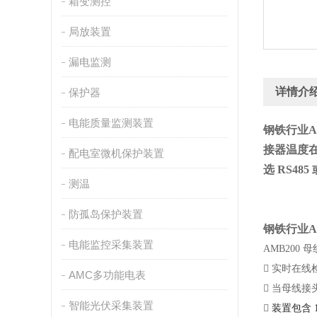
箱变测控
局放装置
漏电监测
详情介
保护器
电能质量监测装置
钢铁行业A
接器温度
配电室微机保护装置
选 RS48
测温
防孤岛保护装置
钢铁行业A
电能监控采集装置
AMB200

实时在线
AMC多功能电表

当母线接
智能光伏采集装置

装置包含