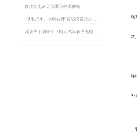
多功能电表无线通讯技术解析
联
“以电折水、水电共计”智能仪表助力农业灌溉走上新模式
浅谈关于居民小区电动汽车有序充电策略研究
常
详
补