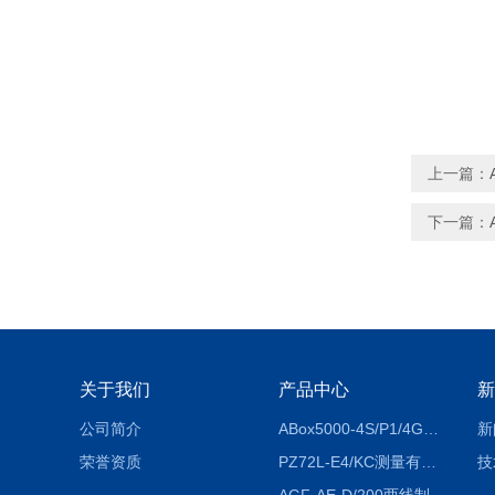
上一篇：
下一篇：
关于我们
产品中心
新
公司简介
ABox5000-4S/P1/4GABox-5000数据采集箱
新
荣誉资质
PZ72L-E4/KC测量有功电能（EPI/EPE）嵌入式电表
技