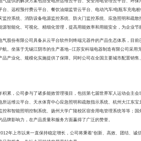
提供的解决方案包括变电所运维云平台、安全用电管理云平台、环保用
平台、远程预付费云平台、餐饮油烟监管云平台、电动汽车/电瓶车充电桩
灾监控系统、消防设备电源监控系统、防火门监控系统、应急照明和疏散
能源智能化、可视化、精细化管理，提高用能效率和用能安全，为企业节
股份有限公司具备从云平台软件到终端元器件的产品生态体系，目前已
护航。坐落于无锡江阴市的生产基地--江苏安科瑞电器制造有限公司采用
产品产业化
、规模化实施提供了保障。同时公司在全国主要城市配置销售
累，公司参与了诸多能效管理项目，包括第七届世界军人运动会主会场
电所运维云平台、天水体育中心应急照明和疏散指示系统、杭州大江东宝
监控和智能照明控制系统、扬州大学广陵校区宿舍用电管理系统等等；国
的品牌影响力，在产品质量和服务方面赢得了广泛的赞誉。
12年上市以来一直保持稳定增长，公司将秉着“创新、高效、团结、诚信