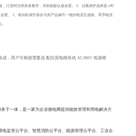
值，订货时注明具体要求，否则按默认值设置。
4、过载保护选择是 t
时
E
值设置。
5、电动机保护器应与其产品编号一致的电流互感器、零序电流
口。
组成，用户可根据需要选
配抗晃电模块或 AC380V 电源模
售及服务于一体，是一家为企业微电网提供能效管理和用电解决方
电监管云平台、智慧消防云平台、能源管理云平台、工业企