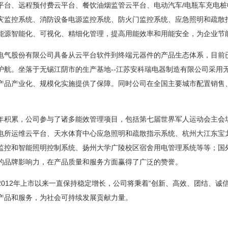
平台、远程预付费云平台、餐饮油烟监管云平台、电动汽车/电瓶车充电桩
灾监控系统、消防设备电源监控系统、防火门监控系统、应急照明和疏散
能源智能化、可视化、精细化管理，提高用能效率和用能安全，为企业节
股份有限公司具备从云平台软件到终端元器件的产品生态体系，目前已
护航。坐落于无锡江阴市的生产基地--江苏安科瑞电器制造有限公司采用
产品产业化
、规模化实施提供了保障。同时公司在全国主要城市配置销售
累，公司参与了诸多能效管理项目，包括第七届世界军人运动会主会场
电所运维云平台、天水体育中心应急照明和疏散指示系统、杭州大江东宝
监控和智能照明控制系统、扬州大学广陵校区宿舍用电管理系统等等；国
的品牌影响力，在产品质量和服务方面赢得了广泛的赞誉。
12年上市以来一直保持稳定增长，公司将秉着“创新、高效、团结、诚信
产品和服务，为社会可持续发展贡献力量。