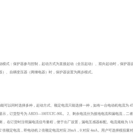
手动模式：保护器参与控制，起动方式为直接起动（全压起动）、双向起动时，保护器
器）、自耦变压器（两继电器）时，保护器设置为两步模式。
功能可以同时选择多种，起动方式、额定电流只能选择一种，如有一台电动机电流为 4
，订货型号为 ARD3—100T/LTC-90L。
2、剩余电流分为接地电流和漏电流，二
测，
在订货时注明漏电流信号量程，便于出厂设置，漏电互感器标配。电流规格为 1A
2 倍额定电流，即电动机 2 倍额定电流对应 20mA，0 对应 4mA。用户可选择模拟量