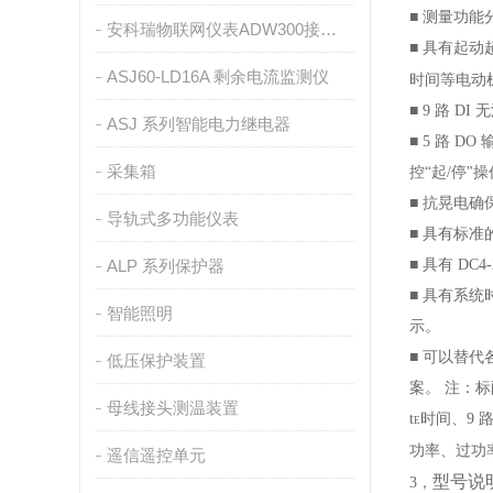
■ 测量功
安科瑞物联网仪表ADW300接入ONENET平台介绍
■ 具有起
ASJ60-LD16A 剩余电流监测仪
时间等电动
■ 9 路 
ASJ 系列智能电力继电器
■ 5 路
采集箱
控“起/停"
■ 抗晃电
导轨式多功能仪表
■ 具有标准的
ALP 系列保护器
■ 具有 D
■ 具有系
智能照明
示。
■ 可以替
低压保护装置
案。
注：标
母线接头测温装置
t
时间、9 路
E
功率、过功率
遥信遥控单元
型号说
3，