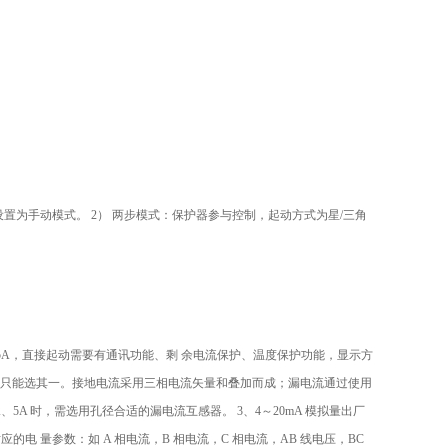
设置为手动模式。
2
） 两步模式：保护器参与控制，起动方式为星
/
三角
5A，直接起动需要有通讯功能、剩
余电流保护、温度保护功能，显示方
者只能选其一。接地电流采用三相电流矢量和叠加而成；漏电流通过使用
、5A 时，需选用孔径合适的漏电流互感器。
3、4～20mA 模拟量出厂
对应的电
量参数：如 A 相电流，B 相电流，C 相电流，AB 线电压，BC