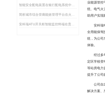
业能源管控
智能安全配电装置在银行配电系统中的应用
统、电气火
简析城市综合管廊能效管理平台在火灾防控与消防设计
助用户实现
安科瑞ATU开关柜智能监控终端在贵州某锂电池项目应用
安科瑞电气
全用能保驾
统，为公司
体验。
经过多年积
定区学校变
等站房电力
提升了公司
公司自20
解决方案、