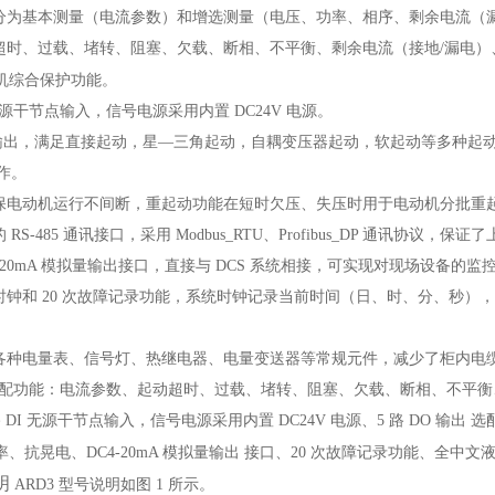
能分为基本测量（电流参数）和增选测量（电压、功率、相序、剩余电流（
动超时、过载、堵转、阻塞、欠载、断相、不平衡、剩余电流（接地/漏电
机综合保护功能。
DI 无源干节点输入，信号电源采用内置 DC24V 电源。
 DO 输出，满足直接起动，星—三角起动，自耦变压器起动，软起动等多种
操作。
确保电动机运行不间断，重起动功能在短时欠压、失压时用于电动机分批重
 RS-485 通讯接口，采用 Modbus_RTU、Profibus_DP 通讯协议
C4-20mA 模拟量输出接口，直接与 DCS 系统相接，可实现对现场设备的监
统时钟和 20 次故障记录功能，系统时钟记录当前时间（日、时、分、秒
代各种电量表、信号灯、热继电器、电量变送器等常规元件，减少了柜内电
配功能：电流参数、起动超时、过载、堵转、阻塞、欠载、断相、不平衡
 DI 无源干节点输入，信号电源采用内置 DC24V 电源、5 路 DO 输出
选
、抗晃电、DC4-20mA 模拟量输出
接口、20 次故障记录功能、全中文
明
ARD3 型号说明如图 1 所示。