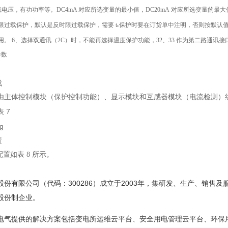
线电压，有功功率等。DC4mA 对应所选变量的最小值，DC20mA
对应所选变量的最大
限过载保护，默认是反时限过载保护，需要 t
保护时要在订货单中注明，否则按默认
E
用。
6、选择双通讯（
2C）时，不能再选择温度保护功能，32、33 作为第二路通讯接
参数
成
由主体控制模块（保护控制功能）、显示模块和互感器模块（电流检测）
7
表
置
配置如表 8 所示。
股份有限公司（代码：300286）成立于2003年，集研发、生产、销
股份制企业。
提供的解决方案包括变电所运维云平台、安全用电管理云平台、环保用