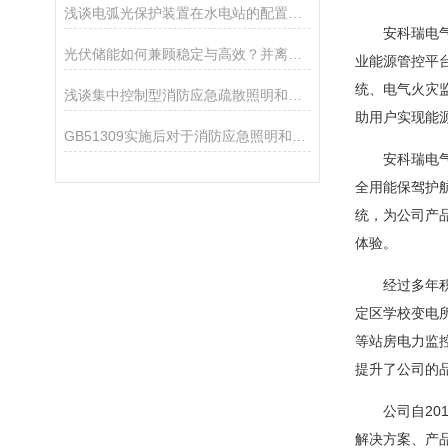
浅谈电弧光保护装置在水电站的配置方案
安科瑞电气提
光伏储能如何兼顾稳定与高效？并离网、微网模式与安科瑞 系统给出答案
业能源管控平
统、电气火灾
浅谈集中控制型消防应急疏散照明和疏散指示系统在民用建筑的设计应用
助用户实现能
GB51309实施后对于消防应急照明和疏散指示系统 在城市隧道的影响
安科瑞电气股
全用能保驾护
统，为公司产
体验。
经过多年积累
定区学校变电
等站房电力监
提升了公司的
公司自201
解决方案、产