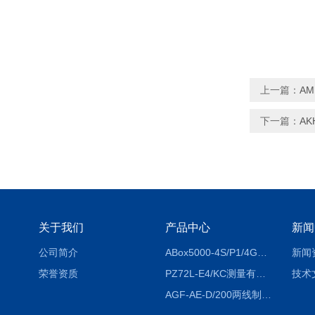
上一篇：
A
下一篇：
AK
关于我们
产品中心
新闻
公司简介
ABox5000-4S/P1/4GABox-5000数据采集箱
新闻
荣誉资质
PZ72L-E4/KC测量有功电能（EPI/EPE）嵌入式电表
技术
AGF-AE-D/200两线制光伏防逆流监测电表