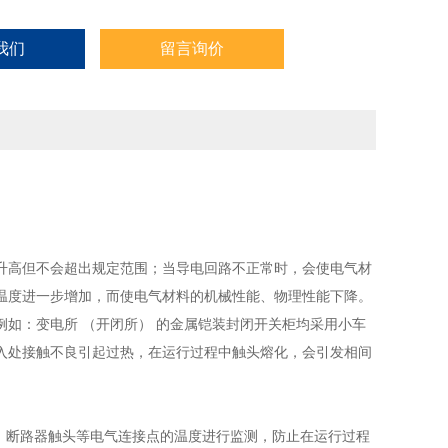
我们
留言询价
升高但不会超出规定范围；当导电回路不正常时，会使电气材
温度进一步增加，而使电气材料的机械性能、物理性能下降。
如：变电所 （开闭所） 的金属铠装封闭开关柜均采用小车
入处接触不良引起过热，在运行过程中触头熔化，会引发相间
、断路器触头等电气连接点的温度进行监测，防止在运行过程