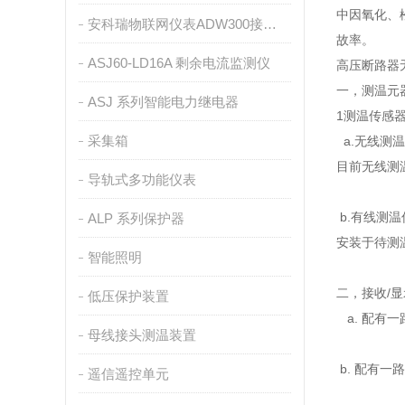
中因氧化、
安科瑞物联网仪表ADW300接入ONENET平台介绍
故率。
ASJ60-LD16A 剩余电流监测仪
高压断路器
一，测温
ASJ 系列智能电力继电器
1测温传感
采集箱
a.无线测
目前无线测
导轨式多功能仪表
b.有线测
ALP 系列保护器
安装于待测
智能照明
二，接收/
低压保护装置
a. 配有一
母线接头测温装置
b. 配有一
遥信遥控单元