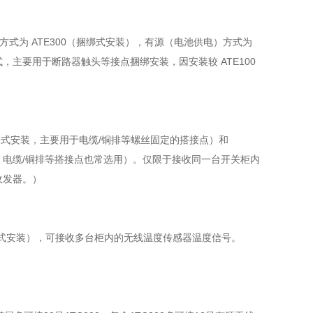
电）方式为 ATE300（捆绑式安装），有源（电池供电）方式为
带式，主要用于断路器触头等接点捆绑安装，因安装较 ATE100
（螺栓式安装，主要用于电缆/铜排等螺丝固定的搭接点）和
方便，电缆/铜排等搭接点也常选用）。仅限于接收同一台开关柜内
收发器。）
0（捆绑式安装），可接收多台柜内的无线温度传感器温度信号。