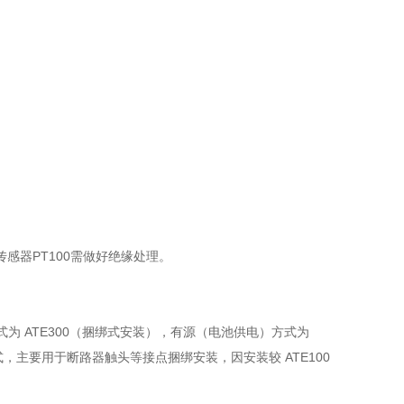
传感器PT100需做好绝缘处理。
方式为 ATE300（捆绑式安装），有源（电池供电）方式为
带式，主要用于断路器触头等接点捆绑安装，因安装较 ATE100