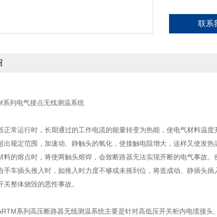
联系
绍
TM系列电气接点无线测温系统
器正常运行时，长期通过的工作电流的能量转变为热能，使电气材料温度
超出规定范围，加速动、静触头的氧化，使接触电阻增大，这样又使发热
材料的熔点时，将使两触头熔焊，会致断路器无法实现开断的电气事故。例
当手车插头推入时，如推入时力度不够或未摇到位，将造成动、静插头插
开关整体烧毁的恶性事故。
ARTM系列高压断路器无线测温系统主要是针对高低压开关柜内电缆接头