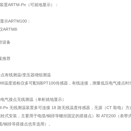
温装置ARTM-Pn（可就地显示）：
显示ARTM100：
仪ARTM8:
控设备
案推荐
接点有线测温/变压器绕组测温
M8温度巡检仪多可配8路PT100传感器，有线连接，测量低压电气接点时
内电气接点无线测温（单柜就地显示）
M-Pn 无线测温装置多可连接 18 路无线温度传感器，无源（CT 取电）
（螺栓式安装，主要用于电缆/铜排等螺丝固定的搭接点）和 ATE200（表
缆/铜排等搭接点也常选用）。